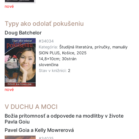
nové
Typy ako odolať pokušeniu
Doug Batchelor
#34034
Kategória:
Študijná literatúra, príručky, manuály
SION PLUS, Košice, 2025
14,8x10cm; 30strán
slovenčina
Stav v knižnici:
2
nové
V DUCHU A MOCI
Božia prítomnosť a odpovede na modlitby v živote
Pavla Goiu
Pavel Goia a Kelly Mowrerová
#34035