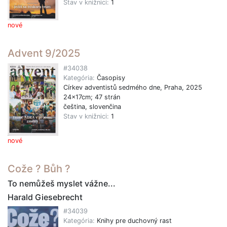
Stav v knižnici:
1
nové
Advent 9/2025
#34038
Kategória:
Časopisy
Církev adventistů sedmého dne, Praha, 2025
24x17cm; 47 strán
čeština, slovenčina
Stav v knižnici:
1
nové
Cože ? Bůh ?
To nemůžeš myslet vážne...
Harald Giesebrecht
#34039
Kategória:
Knihy pre duchovný rast