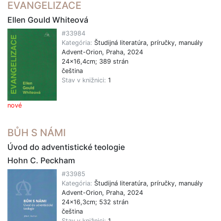
EVANGELIZACE
Ellen Gould Whiteová
#33984
Kategória:
Študijná literatúra, príručky, manuály
Advent-Orion, Praha, 2024
24x16,4cm; 389 strán
čeština
Stav v knižnici:
1
nové
BŮH S NÁMI
Úvod do adventistické teologie
Hohn C. Peckham
#33985
Kategória:
Študijná literatúra, príručky, manuály
Advent-Orion, Praha, 2024
24x16,3cm; 532 strán
čeština
Stav v knižnici:
1