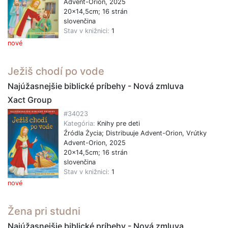
Advent-Orion, 2025
20x14,5cm; 16 strán
slovenčina
Stav v knižnici:
1
nové
Ježiš chodí po vode
Najúžasnejšie biblické príbehy - Nová zmluva
Xact Group
#34023
Kategória:
Knihy pre deti
Źródla Życia; Distribuuje Advent-Orion, Vrútky
Advent-Orion, 2025
20x14,5cm; 16 strán
slovenčina
Stav v knižnici:
1
nové
Žena pri studni
Najúžasnejšie biblické príbehy - Nová zmluva