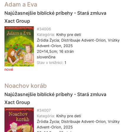
Adam a Eva
Najúžasnejšie biblické príbehy - Stará zmluva
Xact Group
#34006
Kategória:
Knihy pre deti
Źródla Życia; Distribuuje Advent-Orion, Vrútky
Advent-Orion, 2025
20x14,5cm; 16 strán
slovenčina
Stav v knižnici:
1
nové
Noachov koráb
Najúžasnejšie biblické príbehy - Stará zmluva
Xact Group
#34007
Kategória:
Knihy pre deti
Źródla Życia; Distribuuje Advent-Orion, Vrútky
Advent-Orion, 2025