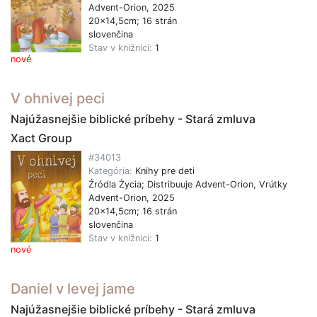
Advent-Orion, 2025
20x14,5cm; 16 strán
slovenčina
Stav v knižnici:
1
nové
V ohnivej peci
Najúžasnejšie biblické príbehy - Stará zmluva
Xact Group
#34013
Kategória:
Knihy pre deti
Źródla Życia; Distribuuje Advent-Orion, Vrútky
Advent-Orion, 2025
20x14,5cm; 16 strán
slovenčina
Stav v knižnici:
1
nové
Daniel v levej jame
Najúžasnejšie biblické príbehy - Stará zmluva