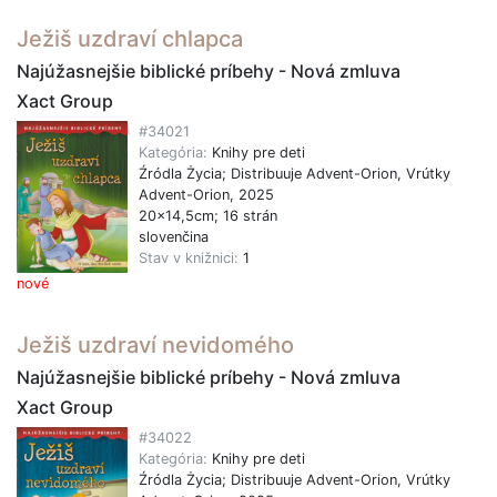
Ježiš uzdraví chlapca
Najúžasnejšie biblické príbehy - Nová zmluva
Xact Group
#34021
Kategória:
Knihy pre deti
Źródla Życia; Distribuuje Advent-Orion, Vrútky
Advent-Orion, 2025
20x14,5cm; 16 strán
slovenčina
Stav v knižnici:
1
nové
Ježiš uzdraví nevidomého
Najúžasnejšie biblické príbehy - Nová zmluva
Xact Group
#34022
Kategória:
Knihy pre deti
Źródla Życia; Distribuuje Advent-Orion, Vrútky