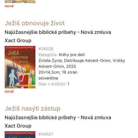
nové
Ježiš obnovuje život
Najúžasnejšie biblické príbehy - Nová zmluva
Xact Group
#34026
Kategória:
Knihy pre deti
Źródla Życia; Distribuuje Advent-Orion, Vrútky
Advent-Orion, 2025
20x14,5cm; 16 strán
slovenčina
Stav v knižnici:
1
nové
Ježiš nasýti zástup
Najúžasnejšie biblické príbehy - Nová zmluva
Xact Group
#34027