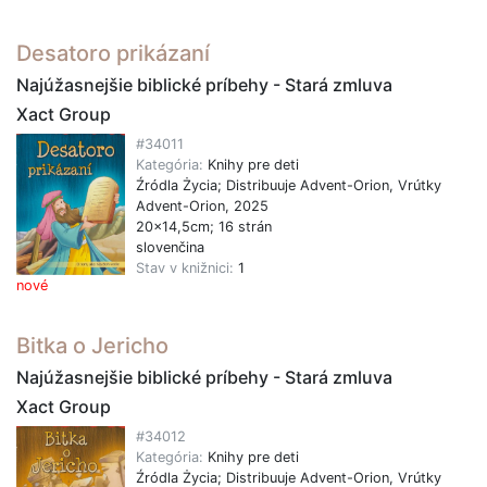
Desatoro prikázaní
Najúžasnejšie biblické príbehy - Stará zmluva
Xact Group
#34011
Kategória:
Knihy pre deti
Źródla Życia; Distribuuje Advent-Orion, Vrútky
Advent-Orion, 2025
20x14,5cm; 16 strán
slovenčina
Stav v knižnici:
1
nové
Bitka o Jericho
Najúžasnejšie biblické príbehy - Stará zmluva
Xact Group
#34012
Kategória:
Knihy pre deti
Źródla Życia; Distribuuje Advent-Orion, Vrútky