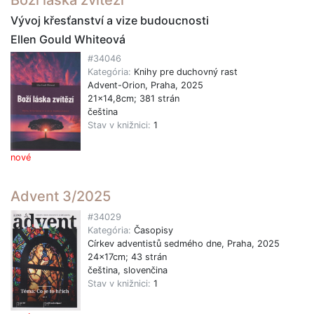
Boží láska zvítězí
Vývoj křesťanství a vize budoucnosti
Ellen Gould Whiteová
#34046
Kategória:
Knihy pre duchovný rast
Advent-Orion, Praha, 2025
21x14,8cm; 381 strán
čeština
Stav v knižnici:
1
nové
Advent 3/2025
#34029
Kategória:
Časopisy
Církev adventistů sedmého dne, Praha, 2025
24x17cm; 43 strán
čeština, slovenčina
Stav v knižnici:
1