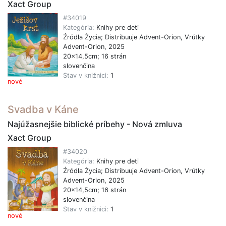
Xact Group
#34019
Kategória:
Knihy pre deti
Źródla Życia; Distribuuje Advent-Orion, Vrútky
Advent-Orion, 2025
20x14,5cm; 16 strán
slovenčina
Stav v knižnici:
1
nové
Svadba v Káne
Najúžasnejšie biblické príbehy - Nová zmluva
Xact Group
#34020
Kategória:
Knihy pre deti
Źródla Życia; Distribuuje Advent-Orion, Vrútky
Advent-Orion, 2025
20x14,5cm; 16 strán
slovenčina
Stav v knižnici:
1
nové