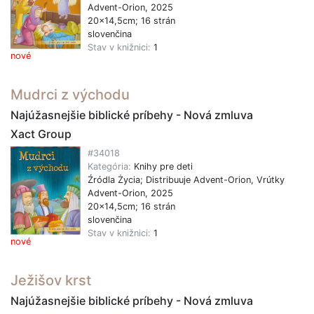
Advent-Orion, 2025
20x14,5cm; 16 strán
slovenčina
Stav v knižnici:
1
nové
Mudrci z východu
Najúžasnejšie biblické príbehy - Nová zmluva
Xact Group
#34018
Kategória:
Knihy pre deti
Źródla Życia; Distribuuje Advent-Orion, Vrútky
Advent-Orion, 2025
20x14,5cm; 16 strán
slovenčina
Stav v knižnici:
1
nové
Ježišov krst
Najúžasnejšie biblické príbehy - Nová zmluva