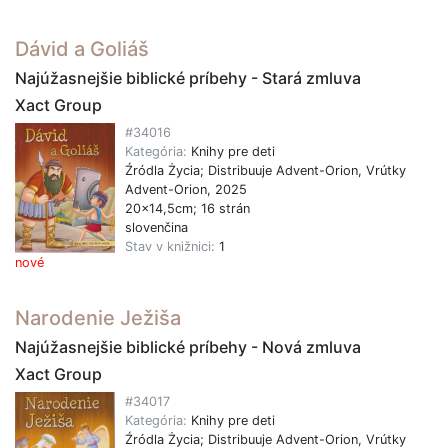
Dávid a Goliáš
Najúžasnejšie biblické príbehy - Stará zmluva
Xact Group
#34016
Kategória:
Knihy pre deti
Źródla Życia; Distribuuje Advent-Orion, Vrútky
Advent-Orion, 2025
20x14,5cm; 16 strán
slovenčina
Stav v knižnici:
1
nové
Narodenie Ježiša
Najúžasnejšie biblické príbehy - Nová zmluva
Xact Group
#34017
Kategória:
Knihy pre deti
Źródla Życia; Distribuuje Advent-Orion, Vrútky