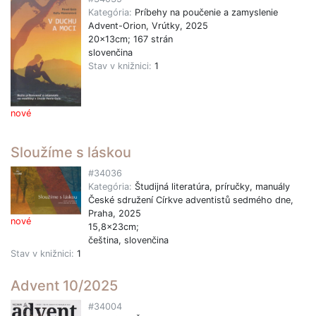
Kategória:
Príbehy na poučenie a zamyslenie
Advent-Orion, Vrútky, 2025
20x13cm; 167 strán
slovenčina
Stav v knižnici:
1
nové
Sloužíme s láskou
#34036
Kategória:
Študijná literatúra, príručky, manuály
České sdružení Církve adventistů sedmého dne,
Praha, 2025
nové
15,8x23cm;
čeština, slovenčina
Stav v knižnici:
1
Advent 10/2025
#34004