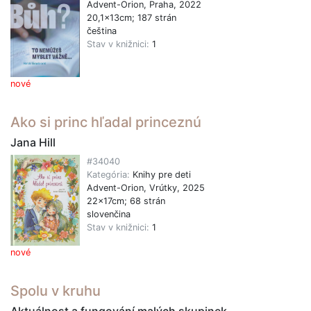
Advent-Orion, Praha, 2022
20,1x13cm; 187 strán
čeština
Stav v knižnici:
1
nové
Ako si princ hľadal princeznú
Jana Hill
#34040
Kategória:
Knihy pre deti
Advent-Orion, Vrútky, 2025
22x17cm; 68 strán
slovenčina
Stav v knižnici:
1
nové
Spolu v kruhu
Aktuálnost a fungování malých skupinek