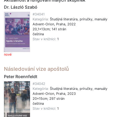
Dr. László Szabó
#34041
Kategória:
Študijná literatúra, príručky, manuály
Advent-Orion, Praha, 2022
20,1x13cm; 141 strán
čeština
Stav v knižnici:
1
nové
Následování vize apoštolů
Peter Roennfeldt
#34042
Kategória:
Študijná literatúra, príručky, manuály
Advent-Orion, Praha, 2023
20x15cm; 297 strán
čeština
Stav v knižnici:
1