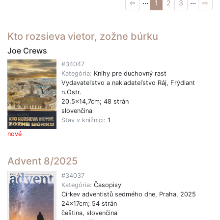
...
...
⇦
1
2
3
⇨
Kto rozsieva vietor, zožne búrku
Joe Crews
#34047
Kategória:
Knihy pre duchovný rast
Vydavateľstvo a nakladateľstvo Ráj, Frýdlant
n.Ostr.
20,5x14,7cm; 48 strán
slovenčina
Stav v knižnici:
1
nové
Advent 8/2025
#34037
Kategória:
Časopisy
Církev adventistů sedmého dne, Praha, 2025
24x17cm; 54 strán
čeština, slovenčina