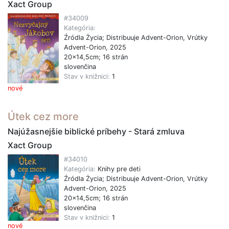
Xact Group
#34009
Kategória:
Źródla Życia; Distribuuje Advent-Orion, Vrútky
Advent-Orion, 2025
20x14,5cm; 16 strán
slovenčina
Stav v knižnici:
1
nové
Útek cez more
Najúžasnejšie biblické príbehy - Stará zmluva
Xact Group
#34010
Kategória:
Knihy pre deti
Źródla Życia; Distribuuje Advent-Orion, Vrútky
Advent-Orion, 2025
20x14,5cm; 16 strán
slovenčina
Stav v knižnici:
1
nové