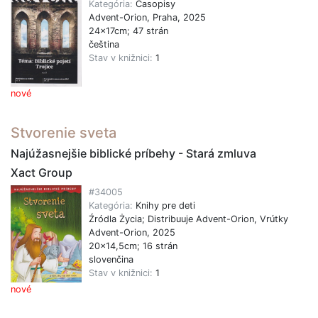
Kategória:
Časopisy
Advent-Orion, Praha, 2025
24x17cm; 47 strán
čeština
Stav v knižnici:
1
nové
Stvorenie sveta
Najúžasnejšie biblické príbehy - Stará zmluva
Xact Group
#34005
Kategória:
Knihy pre deti
Źródla Życia; Distribuuje Advent-Orion, Vrútky
Advent-Orion, 2025
20x14,5cm; 16 strán
slovenčina
Stav v knižnici:
1
nové