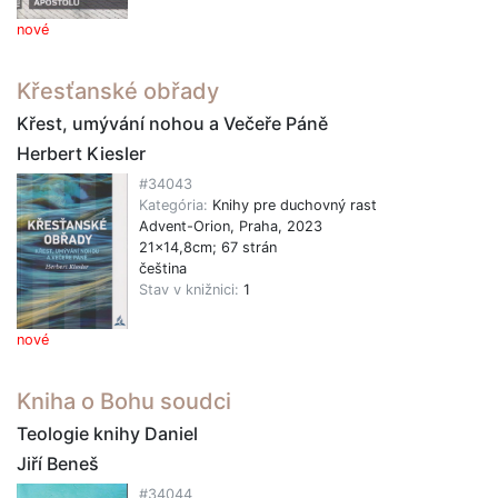
nové
Křesťanské obřady
Křest, umývání nohou a Večeře Páně
Herbert Kiesler
#34043
Kategória:
Knihy pre duchovný rast
Advent-Orion, Praha, 2023
21x14,8cm; 67 strán
čeština
Stav v knižnici:
1
nové
Kniha o Bohu soudci
Teologie knihy Daniel
Jiří Beneš
#34044