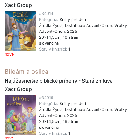
Xact Group
#34014
Kategória:
Knihy pre deti
Źródla Życia; Distribuuje Advent-Orion, Vrútky
Advent-Orion, 2025
20x14,5cm; 16 strán
slovenčina
Stav v knižnici:
1
nové
Bileám a oslica
Najúžasnejšie biblické príbehy - Stará zmluva
Xact Group
#34015
Kategória:
Knihy pre deti
Źródla Życia; Distribuuje Advent-Orion, Vrútky
Advent-Orion, 2025
20x14,5cm; 16 strán
slovenčina
Stav v knižnici:
1
nové