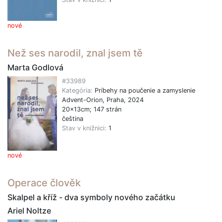
nové
Než ses narodil, znal jsem tě
Marta Godlová
#33989
Kategória:
Príbehy na poučenie a zamyslenie
Advent-Orion, Praha, 2024
20x13cm; 147 strán
čeština
Stav v knižnici:
1
nové
Operace člověk
Skalpel a kříž - dva symboly nového začátku
Ariel Noltze