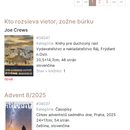
...
...
⇦
1
2
3
⇨
Kto rozsieva vietor, zožne búrku
Joe Crews
#34047
Kategória:
Knihy pre duchovný rast
Vydavateľstvo a nakladateľstvo Ráj, Frýdlant
n.Ostr.
20,5x14,7cm; 48 strán
slovenčina
Stav v knižnici:
1
nové
Advent 8/2025
#34037
Kategória:
Časopisy
Církev adventistů sedmého dne, Praha, 2025
24x17cm; 54 strán
čeština, slovenčina