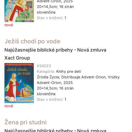
Advent-Orion, 2025
20x14,5cm; 16 strán
slovenčina
Stav v knižnici:
1
nové
Ježiš chodí po vode
Najúžasnejšie biblické príbehy - Nová zmluva
Xact Group
#34023
Kategória:
Knihy pre deti
Źródla Życia; Distribuuje Advent-Orion, Vrútky
Advent-Orion, 2025
20x14,5cm; 16 strán
slovenčina
Stav v knižnici:
1
nové
Žena pri studni
Najúžasnejšie biblické príbehy - Nová zmluva