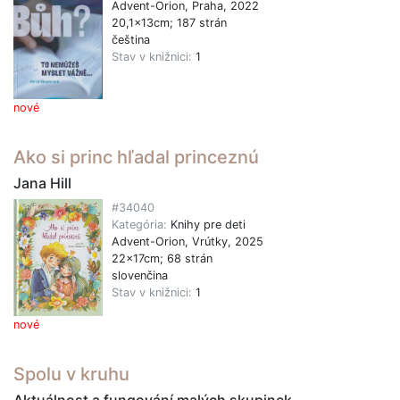
Advent-Orion, Praha, 2022
20,1x13cm; 187 strán
čeština
Stav v knižnici:
1
nové
Ako si princ hľadal princeznú
Jana Hill
#34040
Kategória:
Knihy pre deti
Advent-Orion, Vrútky, 2025
22x17cm; 68 strán
slovenčina
Stav v knižnici:
1
nové
Spolu v kruhu
Aktuálnost a fungování malých skupinek