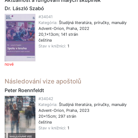
Dr. László Szabó
#34041
Kategória:
Študijná literatúra, príručky, manuály
Advent-Orion, Praha, 2022
20,1x13cm; 141 strán
čeština
Stav v knižnici:
1
nové
Následování vize apoštolů
Peter Roennfeldt
#34042
Kategória:
Študijná literatúra, príručky, manuály
Advent-Orion, Praha, 2023
20x15cm; 297 strán
čeština
Stav v knižnici:
1