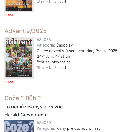
Stav v knižnici:
1
nové
Advent 9/2025
#34038
Kategória:
Časopisy
Církev adventistů sedmého dne, Praha, 2025
24x17cm; 47 strán
čeština, slovenčina
Stav v knižnici:
1
nové
Cože ? Bůh ?
To nemůžeš myslet vážne...
Harald Giesebrecht
#34039
Kategória:
Knihy pre duchovný rast