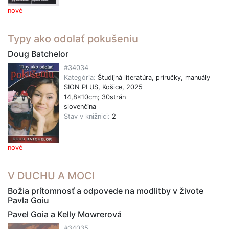
nové
Typy ako odolať pokušeniu
Doug Batchelor
#34034
Kategória:
Študijná literatúra, príručky, manuály
SION PLUS, Košice, 2025
14,8x10cm; 30strán
slovenčina
Stav v knižnici:
2
nové
V DUCHU A MOCI
Božia prítomnosť a odpovede na modlitby v živote
Pavla Goiu
Pavel Goia a Kelly Mowrerová
#34035