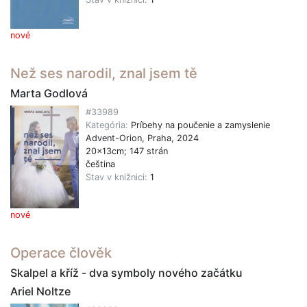
nové
Než ses narodil, znal jsem tě
Marta Godlová
#33989
Kategória:
Príbehy na poučenie a zamyslenie
Advent-Orion, Praha, 2024
20x13cm; 147 strán
čeština
Stav v knižnici:
1
nové
Operace člověk
Skalpel a kříž - dva symboly nového začátku
Ariel Noltze