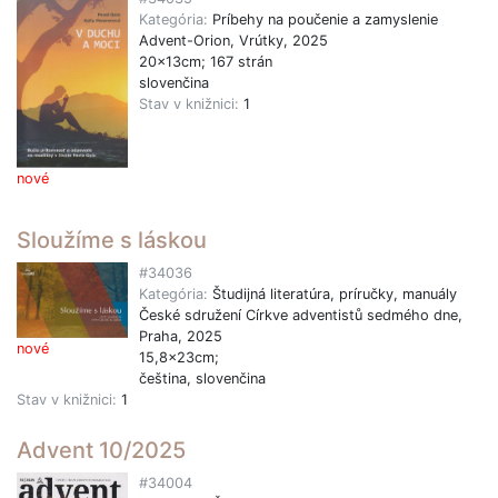
Kategória:
Príbehy na poučenie a zamyslenie
Advent-Orion, Vrútky, 2025
20x13cm; 167 strán
slovenčina
Stav v knižnici:
1
nové
Sloužíme s láskou
#34036
Kategória:
Študijná literatúra, príručky, manuály
České sdružení Církve adventistů sedmého dne,
Praha, 2025
nové
15,8x23cm;
čeština, slovenčina
Stav v knižnici:
1
Advent 10/2025
#34004