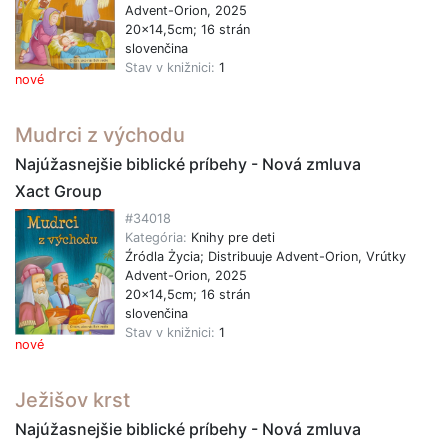
Advent-Orion, 2025
20x14,5cm; 16 strán
slovenčina
Stav v knižnici:
1
nové
Mudrci z východu
Najúžasnejšie biblické príbehy - Nová zmluva
Xact Group
#34018
Kategória:
Knihy pre deti
Źródla Życia; Distribuuje Advent-Orion, Vrútky
Advent-Orion, 2025
20x14,5cm; 16 strán
slovenčina
Stav v knižnici:
1
nové
Ježišov krst
Najúžasnejšie biblické príbehy - Nová zmluva