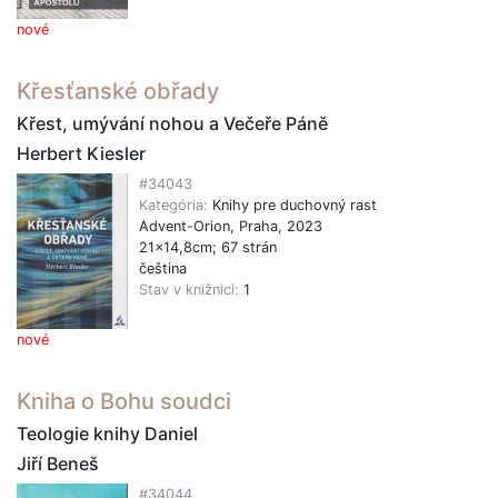
nové
Křesťanské obřady
Křest, umývání nohou a Večeře Páně
Herbert Kiesler
#34043
Kategória:
Knihy pre duchovný rast
Advent-Orion, Praha, 2023
21x14,8cm; 67 strán
čeština
Stav v knižnici:
1
nové
Kniha o Bohu soudci
Teologie knihy Daniel
Jiří Beneš
#34044