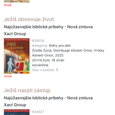
nové
Ježiš obnovuje život
Najúžasnejšie biblické príbehy - Nová zmluva
Xact Group
#34026
Kategória:
Knihy pre deti
Źródla Życia; Distribuuje Advent-Orion, Vrútky
Advent-Orion, 2025
20x14,5cm; 16 strán
slovenčina
Stav v knižnici:
1
nové
Ježiš nasýti zástup
Najúžasnejšie biblické príbehy - Nová zmluva
Xact Group
#34027