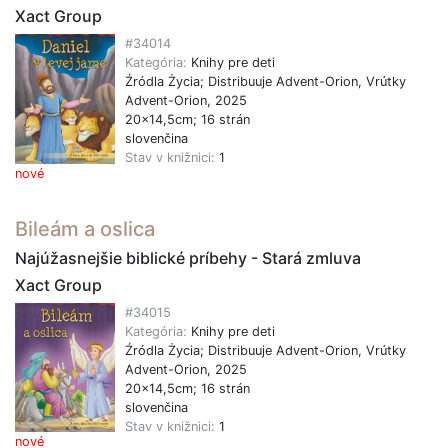
Xact Group
#34014
Kategória:
Knihy pre deti
Źródla Życia; Distribuuje Advent-Orion, Vrútky
Advent-Orion, 2025
20x14,5cm; 16 strán
slovenčina
Stav v knižnici:
1
nové
Bileám a oslica
Najúžasnejšie biblické príbehy - Stará zmluva
Xact Group
#34015
Kategória:
Knihy pre deti
Źródla Życia; Distribuuje Advent-Orion, Vrútky
Advent-Orion, 2025
20x14,5cm; 16 strán
slovenčina
Stav v knižnici:
1
nové