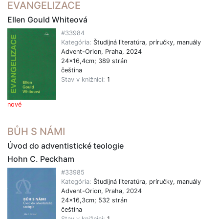
EVANGELIZACE
Ellen Gould Whiteová
#33984
Kategória:
Študijná literatúra, príručky, manuály
Advent-Orion, Praha, 2024
24x16,4cm; 389 strán
čeština
Stav v knižnici:
1
nové
BŮH S NÁMI
Úvod do adventistické teologie
Hohn C. Peckham
#33985
Kategória:
Študijná literatúra, príručky, manuály
Advent-Orion, Praha, 2024
24x16,3cm; 532 strán
čeština
Stav v knižnici:
1