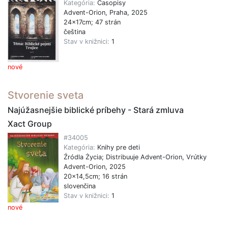
Kategória:
Časopisy
Advent-Orion, Praha, 2025
24x17cm; 47 strán
čeština
Stav v knižnici:
1
nové
Stvorenie sveta
Najúžasnejšie biblické príbehy - Stará zmluva
Xact Group
#34005
Kategória:
Knihy pre deti
Źródla Życia; Distribuuje Advent-Orion, Vrútky
Advent-Orion, 2025
20x14,5cm; 16 strán
slovenčina
Stav v knižnici:
1
nové