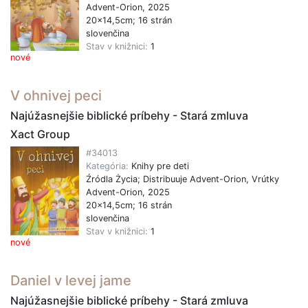
Advent-Orion, 2025
20x14,5cm; 16 strán
slovenčina
Stav v knižnici:
1
nové
V ohnivej peci
Najúžasnejšie biblické príbehy - Stará zmluva
Xact Group
#34013
Kategória:
Knihy pre deti
Źródla Życia; Distribuuje Advent-Orion, Vrútky
Advent-Orion, 2025
20x14,5cm; 16 strán
slovenčina
Stav v knižnici:
1
nové
Daniel v levej jame
Najúžasnejšie biblické príbehy - Stará zmluva