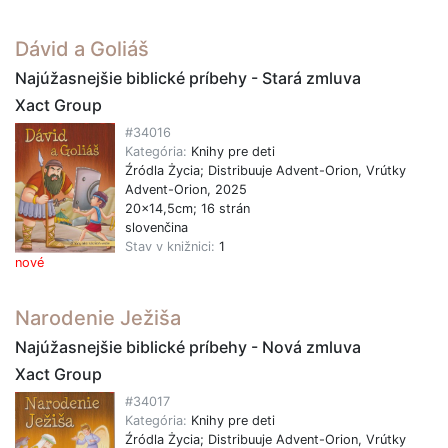
Dávid a Goliáš
Najúžasnejšie biblické príbehy - Stará zmluva
Xact Group
#34016
Kategória:
Knihy pre deti
Źródla Życia; Distribuuje Advent-Orion, Vrútky
Advent-Orion, 2025
20x14,5cm; 16 strán
slovenčina
Stav v knižnici:
1
nové
Narodenie Ježiša
Najúžasnejšie biblické príbehy - Nová zmluva
Xact Group
#34017
Kategória:
Knihy pre deti
Źródla Życia; Distribuuje Advent-Orion, Vrútky