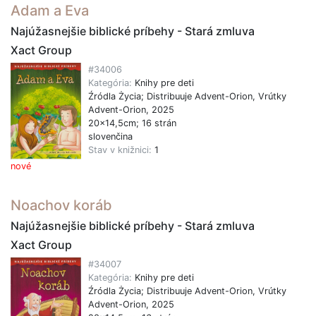
Adam a Eva
Najúžasnejšie biblické príbehy - Stará zmluva
Xact Group
#34006
Kategória:
Knihy pre deti
Źródla Życia; Distribuuje Advent-Orion, Vrútky
Advent-Orion, 2025
20x14,5cm; 16 strán
slovenčina
Stav v knižnici:
1
nové
Noachov koráb
Najúžasnejšie biblické príbehy - Stará zmluva
Xact Group
#34007
Kategória:
Knihy pre deti
Źródla Życia; Distribuuje Advent-Orion, Vrútky
Advent-Orion, 2025