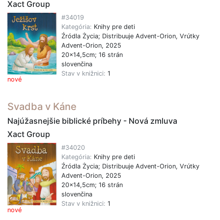
Xact Group
#34019
Kategória:
Knihy pre deti
Źródla Życia; Distribuuje Advent-Orion, Vrútky
Advent-Orion, 2025
20x14,5cm; 16 strán
slovenčina
Stav v knižnici:
1
nové
Svadba v Káne
Najúžasnejšie biblické príbehy - Nová zmluva
Xact Group
#34020
Kategória:
Knihy pre deti
Źródla Życia; Distribuuje Advent-Orion, Vrútky
Advent-Orion, 2025
20x14,5cm; 16 strán
slovenčina
Stav v knižnici:
1
nové