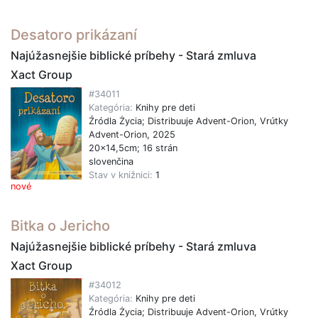
Desatoro prikázaní
Najúžasnejšie biblické príbehy - Stará zmluva
Xact Group
#34011
Kategória:
Knihy pre deti
Źródla Życia; Distribuuje Advent-Orion, Vrútky
Advent-Orion, 2025
20x14,5cm; 16 strán
slovenčina
Stav v knižnici:
1
nové
Bitka o Jericho
Najúžasnejšie biblické príbehy - Stará zmluva
Xact Group
#34012
Kategória:
Knihy pre deti
Źródla Życia; Distribuuje Advent-Orion, Vrútky