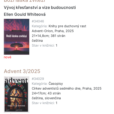
Boží láska zvítězí
Vývoj křesťanství a vize budoucnosti
Ellen Gould Whiteová
#34046
Kategória:
Knihy pre duchovný rast
Advent-Orion, Praha, 2025
21x14,8cm; 381 strán
čeština
Stav v knižnici:
1
nové
Advent 3/2025
#34029
Kategória:
Časopisy
Církev adventistů sedmého dne, Praha, 2025
24x17cm; 43 strán
čeština, slovenčina
Stav v knižnici:
1