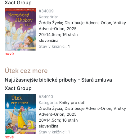
Xact Group
#34009
Kategória:
Źródla Życia; Distribuuje Advent-Orion, Vrútky
Advent-Orion, 2025
20x14,5cm; 16 strán
slovenčina
Stav v knižnici:
1
nové
Útek cez more
Najúžasnejšie biblické príbehy - Stará zmluva
Xact Group
#34010
Kategória:
Knihy pre deti
Źródla Życia; Distribuuje Advent-Orion, Vrútky
Advent-Orion, 2025
20x14,5cm; 16 strán
slovenčina
Stav v knižnici:
1
nové