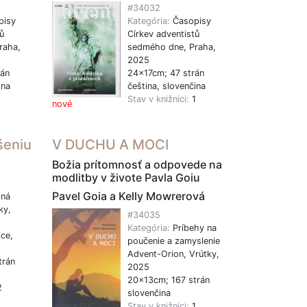
#34032
pisy
Kategória:
Časopisy
ů
Církev adventistů
raha,
sedmého dne, Praha,
2025
rán
24x17cm; 47 strán
ina
čeština, slovenčina
1
Stav v knižnici:
1
nové
šeniu
V DUCHU A MOCI
Božia prítomnosť a odpovede na
modlitby v živote Pavla Goiu
Pavel Goia a Kelly Mowrerová
jná
ky,
#34035
Kategória:
Príbehy na
ce,
poučenie a zamyslenie
Advent-Orion, Vrútky,
trán
2025
20x13cm; 167 strán
2
slovenčina
Stav v knižnici:
1