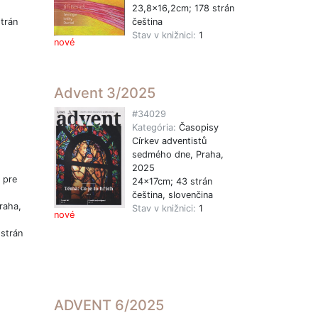
23,8x16,2cm; 178 strán
trán
čeština
Stav v knižnici:
1
nové
1
Advent 3/2025
#34029
Kategória:
Časopisy
Církev adventistů
sedmého dne, Praha,
2025
 pre
24x17cm; 43 strán
čeština, slovenčina
raha,
Stav v knižnici:
1
nové
strán
1
ADVENT 6/2025