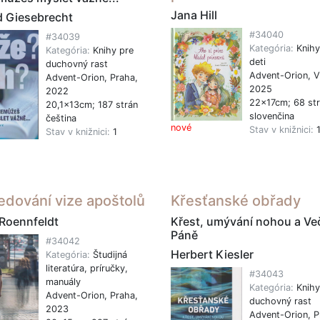
Jana Hill
d Giesebrecht
#34040
#34039
Kategória:
Knihy
Kategória:
Knihy pre
deti
duchovný rast
Advent-Orion, V
Advent-Orion, Praha,
2025
2022
22x17cm; 68 st
20,1x13cm; 187 strán
slovenčina
čeština
nové
Stav v knižnici:
Stav v knižnici:
1
edování vize apoštolů
Křesťanské obřady
 Roennfeldt
Křest, umývání nohou a Ve
Páně
#34042
Herbert Kiesler
Kategória:
Študijná
literatúra, príručky,
#34043
manuály
Kategória:
Knihy
Advent-Orion, Praha,
duchovný rast
2023
Advent-Orion, P