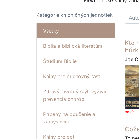
Elektronické knihy za
Kategórie knižničných jednotiek
Všetky
Kto 
Biblia a biblická literatúra
búrk
Joe C
Štúdium Biblie
Knihy pre duchovný rast
Zdravý životný štýl, výživa,
prevencia chorôb
nové
Príbehy na poučenie a
zamyslenie
Cože
Knihy pre deti
To ne