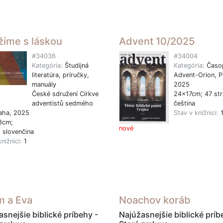
žíme s láskou
Advent 10/2025
#34036
#34004
Kategória:
Študijná
Kategória:
Časo
literatúra, príručky,
Advent-Orion, P
manuály
2025
České sdružení Církve
24x17cm; 47 str
adventistů sedmého
čeština
aha, 2025
Stav v knižnici:
3cm;
nové
, slovenčina
knižnici:
1
 a Eva
Noachov koráb
snejšie biblické príbehy -
Najúžasnejšie biblické príb