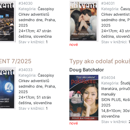
#34030
#34031
Kategória:
Časopisy
Kategória:
Časo
Církev adventistů
Církev adventist
sedmého dne, Praha,
sedmého dne, P
2025
2025
24x17cm; 47 strán
24x17cm; 43 st
čeština, slovenčina
čeština, slovenč
Stav v knižnici:
1
Stav v knižnici:
nové
ENT 7/2025
Typy ako odolať poku
Doug Batchelor
#34033
Kategória:
Časopisy
#34034
Církev adventistů
Kategória:
Študi
sedmého dne, Praha,
literatúra, príruč
2025
manuály
24x17cm; 51 strán
SION PLUS, Koši
čeština, slovenčina
2025
Stav v knižnici:
1
14,8x10cm; 30s
slovenčina
Stav v knižnici:
nové