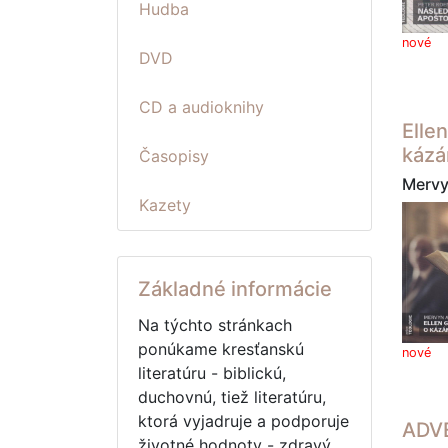
Hudba
nové
DVD
CD a audioknihy
Elle
kázá
Časopisy
Mervy
Kazety
Základné informácie
Na týchto stránkach
ponúkame kresťanskú
nové
literatúru - biblickú,
duchovnú, tiež literatúru,
ktorá vyjadruje a podporuje
ADV
životné hodnoty - zdravý