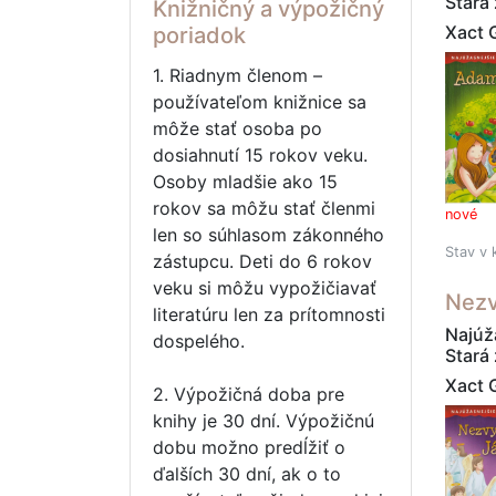
Stará
Knižničný a výpožičný
Xact 
poriadok
1. Riadnym členom –
používateľom knižnice sa
môže stať osoba po
dosiahnutí 15 rokov veku.
Osoby mladšie ako 15
rokov sa môžu stať členmi
nové
len so súhlasom zákonného
Stav v 
zástupcu. Deti do 6 rokov
veku si môžu vypožičiavať
Nezv
literatúru len za prítomnosti
Najúža
dospelého.
Stará
Xact 
2. Výpožičná doba pre
knihy je 30 dní. Výpožičnú
dobu možno predĺžiť o
ďalších 30 dní, ak o to