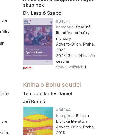
skupinek
Dr. László Szabó
 pre
#34041
Kategória:
Študijná
rútky,
literatúra, príručky,
manuály
rán
Advent-Orion, Praha,
2022
1
20,1x13cm; 141 strán
čeština
Stav v knižnici:
1
nové
Kniha o Bohu soudci
čeře
Teologie knihy Daniel
Jiří Beneš
#34044
Kategória:
Biblia a
 pre
biblická literatúra
Advent-Orion, Praha,
raha,
2015