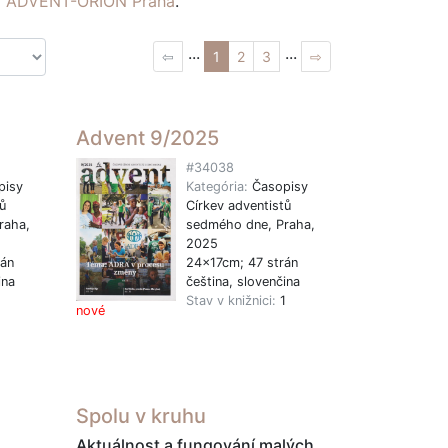
ví ADVENT-ORION Praha
.
...
...
⇦
1
2
3
⇨
Advent 9/2025
#34038
pisy
Kategória:
Časopisy
ů
Církev adventistů
raha,
sedmého dne, Praha,
2025
rán
24x17cm; 47 strán
ina
čeština, slovenčina
1
Stav v knižnici:
1
nové
Spolu v kruhu
Aktuálnost a fungování malých