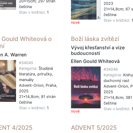
20x15cm; 297 strán
2023
čeština
21x14,8cm; 67 s
Stav v knižnici:
1
čeština
Stav v knižnici:
nové
n Gould Whiteová o
Boží láska zvítězí
ní
Vývoj křesťanství a vize
budoucnosti
n A. Warren
Ellen Gould Whiteová
#34045
Kategória:
Študijná
#34046
literatúra, príručky,
Kategória:
Knihy
manuály
duchovný rast
Advent-Orion, Praha,
Advent-Orion, P
2025
2025
21x14,8cm; 91 strán
21x14,8cm; 381 
čeština
čeština
Stav v knižnici:
1
Stav v knižnici:
nové
ENT 4/2025
ADVENT 5/2025