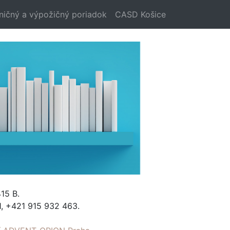
ničný a výpožičný poriadok
CASD Košice
15 B.
, +421 915 932 463.