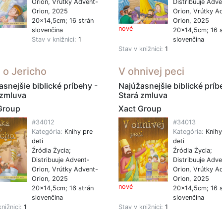
Orion, Vrútky Advent-
Distribuuje Adve
Orion, 2025
Orion, Vrútky A
20x14,5cm; 16 strán
Orion, 2025
nové
slovenčina
20x14,5cm; 16 s
Stav v knižnici:
1
slovenčina
Stav v knižnici:
1
a o Jericho
V ohnivej peci
snejšie biblické príbehy -
Najúžasnejšie biblické príb
 zmluva
Stará zmluva
Group
Xact Group
#34012
#34013
Kategória:
Knihy pre
Kategória:
Knihy
deti
deti
Źródla Życia;
Źródla Życia;
Distribuuje Advent-
Distribuuje Adve
Orion, Vrútky Advent-
Orion, Vrútky A
Orion, 2025
Orion, 2025
nové
20x14,5cm; 16 strán
20x14,5cm; 16 s
slovenčina
slovenčina
knižnici:
1
Stav v knižnici:
1