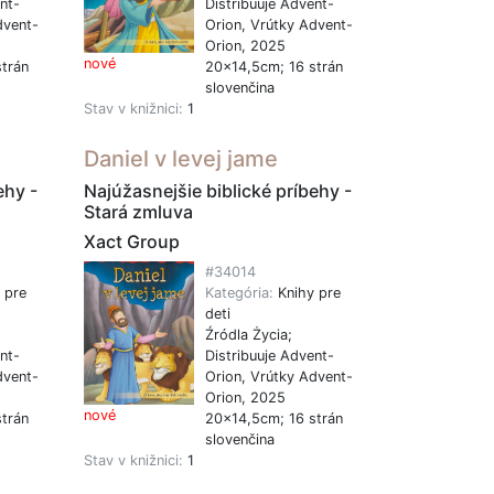
nt-
Distribuuje Advent-
dvent-
Orion, Vrútky Advent-
Orion, 2025
nové
trán
20x14,5cm; 16 strán
slovenčina
Stav v knižnici:
1
Daniel v levej jame
ehy -
Najúžasnejšie biblické príbehy -
Stará zmluva
Xact Group
#34014
 pre
Kategória:
Knihy pre
deti
Źródla Życia;
nt-
Distribuuje Advent-
dvent-
Orion, Vrútky Advent-
Orion, 2025
nové
trán
20x14,5cm; 16 strán
slovenčina
Stav v knižnici:
1