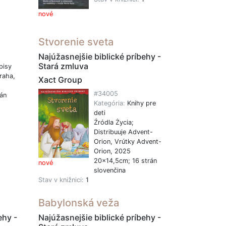
nové
Stvorenie sveta
Najúžasnejšie biblické príbehy -
Stará zmluva
pisy
raha,
Xact Group
#34005
án
Kategória:
Knihy pre
deti
1
Źródla Życia;
Distribuuje Advent-
Orion, Vrútky Advent-
Orion, 2025
20x14,5cm; 16 strán
nové
slovenčina
Stav v knižnici:
1
Babylonská veža
ehy -
Najúžasnejšie biblické príbehy -