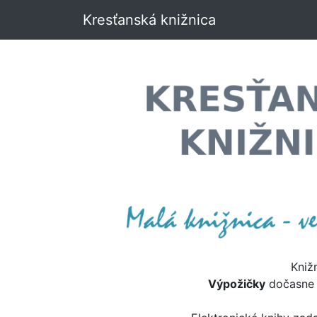
Kresťanská knižnica
Kniž
Výpožičky
dočasn