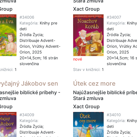
 zmluva
Stará zmluva
Group
Xact Group
#34006
#34007
Kategória:
Knihy pre
Kategória:
Knihy
deti
deti
Źródla Życia;
Źródla Życia;
Distribuuje Advent-
Distribuuje Adve
Orion, Vrútky Advent-
Orion, Vrútky A
Orion, 2025
Orion, 2025
20x14,5cm; 16 strán
20x14,5cm; 16 s
nové
slovenčina
slovenčina
knižnici:
1
Stav v knižnici:
1
yčajný Jákobov sen
Útek cez more
snejšie biblické príbehy -
Najúžasnejšie biblické príb
 zmluva
Stará zmluva
Group
Xact Group
#34009
#34010
Kategória:
Kategória:
Knihy
Źródla Życia;
deti
Distribuuje Advent-
Źródla Życia;