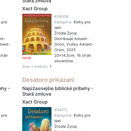
Stará zmluva
Xact Group
#34008
 pre
Kategória:
Knihy pre
deti
Źródla Życia;
nt-
Distribuuje Advent-
dvent-
Orion, Vrútky Advent-
Orion, 2025
trán
20x14,5cm; 16 strán
nové
slovenčina
Stav v knižnici:
1
Desatoro prikázaní
ehy -
Najúžasnejšie biblické príbehy -
Stará zmluva
Xact Group
#34011
 pre
Kategória:
Knihy pre
deti
Źródla Życia;