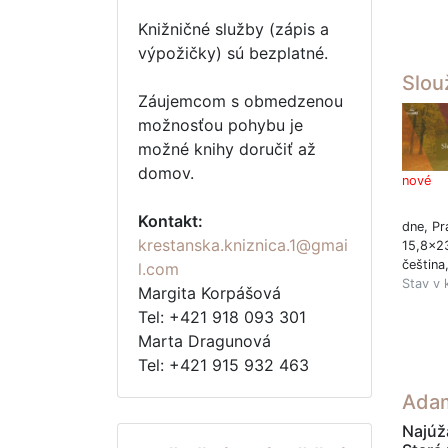
Knižničné služby (zápis a
výpožičky) sú bezplatné.
Slou
Záujemcom s obmedzenou
možnosťou pohybu je
možné knihy doručiť až
domov.
nové
Kontakt:
dne, Pr
krestanska.kniznica.1@gmai
15,8x2
čeština
l.com
Stav v 
Margita Korpášová
Tel: +421 918 093 301
Marta Dragunová
Tel: +421 915 932 463
Adam
Najúža