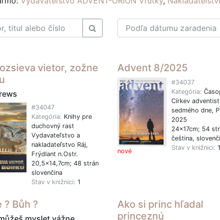
darmo:
Vydavateľstvo ADVENT-ORION Vrútky
,
Nakladatelst
rozsieva vietor, zožne
Advent 8/2025
u
#34037
Kategória:
Časo
rews
Církev adventist
#34047
sedmého dne, P
Kategória:
Knihy pre
2025
duchovný rast
24x17cm; 54 st
Vydavateľstvo a
čeština, slovenč
nakladateľstvo Ráj,
Stav v knižnici:
nové
Frýdlant n.Ostr.
20,5x14,7cm; 48 strán
slovenčina
Stav v knižnici:
1
 ? Bůh ?
Ako si princ hľadal
princeznú
můžeš myslet vážne...