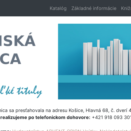
Katalóg
Základné informácie
Kniž
nica sa presťahovala na adresu Košice, Hlavná 68, č. dverí 4
e
realizujeme po telefonickom dohovore:
+421 918 093 301