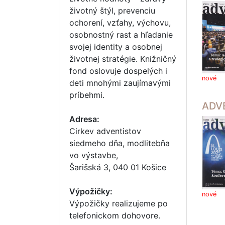
životný štýl, prevenciu
ochorení, vzťahy, výchovu,
osobnostný rast a hľadanie
svojej identity a osobnej
životnej stratégie. Knižničný
fond oslovuje dospelých i
nové
deti mnohými zaujímavými
príbehmi.
ADV
Adresa:
Cirkev adventistov
siedmeho dňa, modlitebňa
vo výstavbe,
Šarišská 3, 040 01 Košice
Výpožičky:
nové
Výpožičky realizujeme po
telefonickom dohovore.