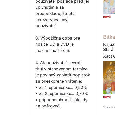
používateľ požiada pred jej
uplynutím a za
predpokladu, že titul
nové
nerezervoval iný
používateľ.
Bitk
3. Výpožičná doba pre
nosiče CD a DVD je
Najúža
Stará
maximálne 15 dní.
Xact 
4. Ak používateľ nevráti
titul v stanovenom termíne,
je povinný zaplatiť poplatok
za oneskorené vrátenie:
• za 1. upomienku... 0,50 €
• za 2. upomienku... 0,70 €
nové
• prípadne uhradiť náklady
na poštovné.
Stav v 