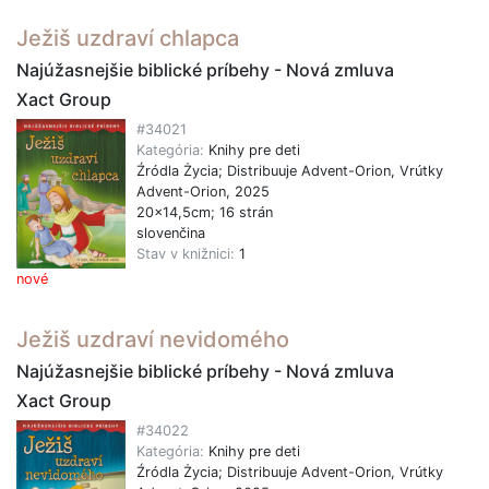
Ježiš uzdraví chlapca
Najúžasnejšie biblické príbehy - Nová zmluva
Xact Group
#34021
Kategória:
Knihy pre deti
Źródla Życia; Distribuuje Advent-Orion, Vrútky
Advent-Orion, 2025
20x14,5cm; 16 strán
slovenčina
Stav v knižnici:
1
nové
Ježiš uzdraví nevidomého
Najúžasnejšie biblické príbehy - Nová zmluva
Xact Group
#34022
Kategória:
Knihy pre deti
Źródla Życia; Distribuuje Advent-Orion, Vrútky