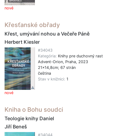
nové
Křesťanské obřady
Křest, umývání nohou a Večeře Páně
Herbert Kiesler
#34043
Kategória:
Knihy pre duchovný rast
Advent-Orion, Praha, 2023
21x14,8cm; 67 strán
čeština
Stav v knižnici:
1
nové
Kniha o Bohu soudci
Teologie knihy Daniel
Jiří Beneš
#34044