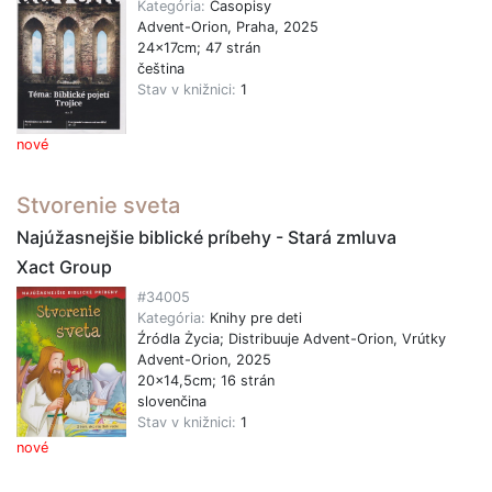
Kategória:
Časopisy
Advent-Orion, Praha, 2025
24x17cm; 47 strán
čeština
Stav v knižnici:
1
nové
Stvorenie sveta
Najúžasnejšie biblické príbehy - Stará zmluva
Xact Group
#34005
Kategória:
Knihy pre deti
Źródla Życia; Distribuuje Advent-Orion, Vrútky
Advent-Orion, 2025
20x14,5cm; 16 strán
slovenčina
Stav v knižnici:
1
nové