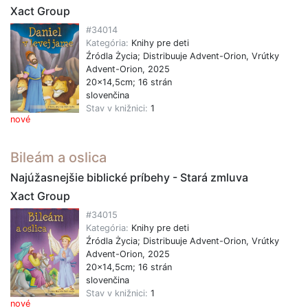
Xact Group
#34014
Kategória:
Knihy pre deti
Źródla Życia; Distribuuje Advent-Orion, Vrútky
Advent-Orion, 2025
20x14,5cm; 16 strán
slovenčina
Stav v knižnici:
1
nové
Bileám a oslica
Najúžasnejšie biblické príbehy - Stará zmluva
Xact Group
#34015
Kategória:
Knihy pre deti
Źródla Życia; Distribuuje Advent-Orion, Vrútky
Advent-Orion, 2025
20x14,5cm; 16 strán
slovenčina
Stav v knižnici:
1
nové