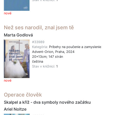
nové
Než ses narodil, znal jsem tě
Marta Godlová
#33989
Kategória:
Príbehy na poučenie a zamyslenie
Advent-Orion, Praha, 2024
20x13cm; 147 strán
čeština
Stav v knižnici:
1
nové
Operace člověk
Skalpel a kříž - dva symboly nového začátku
Ariel Noltze