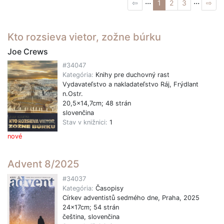
...
...
⇦
1
2
3
⇨
Kto rozsieva vietor, zožne búrku
Joe Crews
#34047
Kategória:
Knihy pre duchovný rast
Vydavateľstvo a nakladateľstvo Ráj, Frýdlant
n.Ostr.
20,5x14,7cm; 48 strán
slovenčina
Stav v knižnici:
1
nové
Advent 8/2025
#34037
Kategória:
Časopisy
Církev adventistů sedmého dne, Praha, 2025
24x17cm; 54 strán
čeština, slovenčina