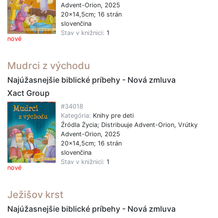
Advent-Orion, 2025
20x14,5cm; 16 strán
slovenčina
Stav v knižnici:
1
nové
Mudrci z východu
Najúžasnejšie biblické príbehy - Nová zmluva
Xact Group
#34018
Kategória:
Knihy pre deti
Źródla Życia; Distribuuje Advent-Orion, Vrútky
Advent-Orion, 2025
20x14,5cm; 16 strán
slovenčina
Stav v knižnici:
1
nové
Ježišov krst
Najúžasnejšie biblické príbehy - Nová zmluva