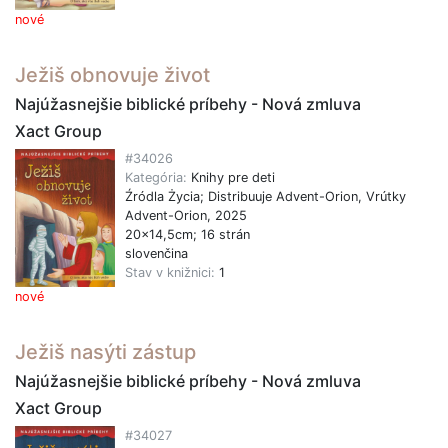
nové
Ježiš obnovuje život
Najúžasnejšie biblické príbehy - Nová zmluva
Xact Group
#34026
Kategória:
Knihy pre deti
Źródla Życia; Distribuuje Advent-Orion, Vrútky
Advent-Orion, 2025
20x14,5cm; 16 strán
slovenčina
Stav v knižnici:
1
nové
Ježiš nasýti zástup
Najúžasnejšie biblické príbehy - Nová zmluva
Xact Group
#34027