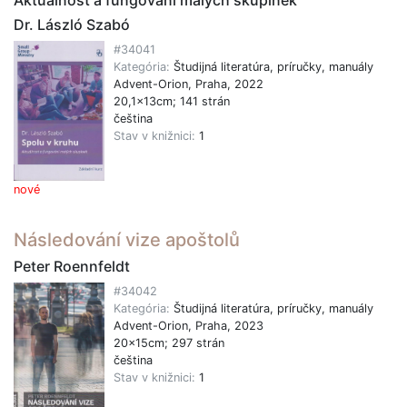
Dr. László Szabó
#34041
Kategória:
Študijná literatúra, príručky, manuály
Advent-Orion, Praha, 2022
20,1x13cm; 141 strán
čeština
Stav v knižnici:
1
nové
Následování vize apoštolů
Peter Roennfeldt
#34042
Kategória:
Študijná literatúra, príručky, manuály
Advent-Orion, Praha, 2023
20x15cm; 297 strán
čeština
Stav v knižnici:
1