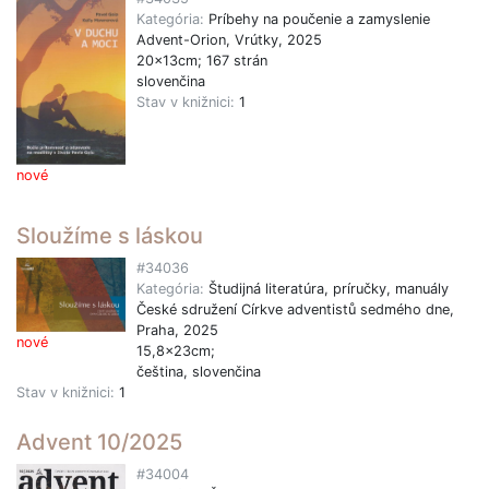
Kategória:
Príbehy na poučenie a zamyslenie
Advent-Orion, Vrútky, 2025
20x13cm; 167 strán
slovenčina
Stav v knižnici:
1
nové
Sloužíme s láskou
#34036
Kategória:
Študijná literatúra, príručky, manuály
České sdružení Církve adventistů sedmého dne,
Praha, 2025
nové
15,8x23cm;
čeština, slovenčina
Stav v knižnici:
1
Advent 10/2025
#34004