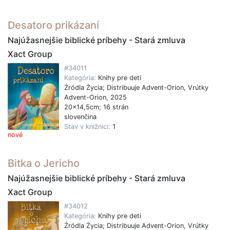
Desatoro prikázaní
Najúžasnejšie biblické príbehy - Stará zmluva
Xact Group
#34011
Kategória:
Knihy pre deti
Źródla Życia; Distribuuje Advent-Orion, Vrútky
Advent-Orion, 2025
20x14,5cm; 16 strán
slovenčina
Stav v knižnici:
1
nové
Bitka o Jericho
Najúžasnejšie biblické príbehy - Stará zmluva
Xact Group
#34012
Kategória:
Knihy pre deti
Źródla Życia; Distribuuje Advent-Orion, Vrútky