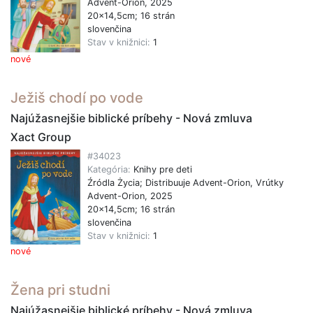
Advent-Orion, 2025
20x14,5cm; 16 strán
slovenčina
Stav v knižnici:
1
nové
Ježiš chodí po vode
Najúžasnejšie biblické príbehy - Nová zmluva
Xact Group
#34023
Kategória:
Knihy pre deti
Źródla Życia; Distribuuje Advent-Orion, Vrútky
Advent-Orion, 2025
20x14,5cm; 16 strán
slovenčina
Stav v knižnici:
1
nové
Žena pri studni
Najúžasnejšie biblické príbehy - Nová zmluva