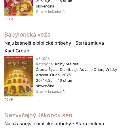
20x14,5cm; 16 strán
slovenčina
Stav v knižnici:
1
nové
Babylonská veža
Najúžasnejšie biblické príbehy - Stará zmluva
Xact Group
#34008
Kategória:
Knihy pre deti
Źródla Życia; Distribuuje Advent-Orion, Vrútky
Advent-Orion, 2025
20x14,5cm; 16 strán
slovenčina
Stav v knižnici:
1
nové
Nezvyčajný Jákobov sen
Najúžasnejšie biblické príbehy - Stará zmluva