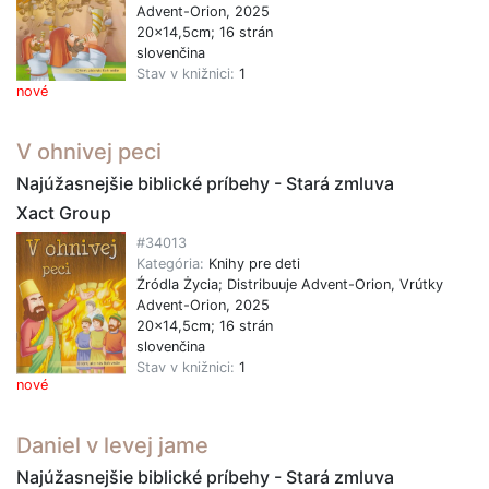
Advent-Orion, 2025
20x14,5cm; 16 strán
slovenčina
Stav v knižnici:
1
nové
V ohnivej peci
Najúžasnejšie biblické príbehy - Stará zmluva
Xact Group
#34013
Kategória:
Knihy pre deti
Źródla Życia; Distribuuje Advent-Orion, Vrútky
Advent-Orion, 2025
20x14,5cm; 16 strán
slovenčina
Stav v knižnici:
1
nové
Daniel v levej jame
Najúžasnejšie biblické príbehy - Stará zmluva