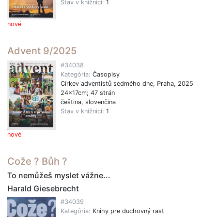
Stav v knižnici:
1
nové
Advent 9/2025
#34038
Kategória:
Časopisy
Církev adventistů sedmého dne, Praha, 2025
24x17cm; 47 strán
čeština, slovenčina
Stav v knižnici:
1
nové
Cože ? Bůh ?
To nemůžeš myslet vážne...
Harald Giesebrecht
#34039
Kategória:
Knihy pre duchovný rast