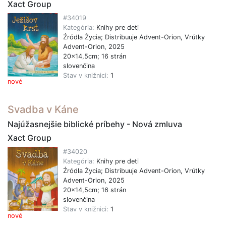
Xact Group
#34019
Kategória:
Knihy pre deti
Źródla Życia; Distribuuje Advent-Orion, Vrútky
Advent-Orion, 2025
20x14,5cm; 16 strán
slovenčina
Stav v knižnici:
1
nové
Svadba v Káne
Najúžasnejšie biblické príbehy - Nová zmluva
Xact Group
#34020
Kategória:
Knihy pre deti
Źródla Życia; Distribuuje Advent-Orion, Vrútky
Advent-Orion, 2025
20x14,5cm; 16 strán
slovenčina
Stav v knižnici:
1
nové