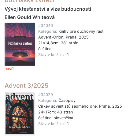
Boží láska zvítězí
Vývoj křesťanství a vize budoucnosti
Ellen Gould Whiteová
#34046
Kategória:
Knihy pre duchovný rast
Advent-Orion, Praha, 2025
21x14,8cm; 381 strán
čeština
Stav v knižnici:
1
nové
Advent 3/2025
#34029
Kategória:
Časopisy
Církev adventistů sedmého dne, Praha, 2025
24x17cm; 43 strán
čeština, slovenčina
Stav v knižnici:
1