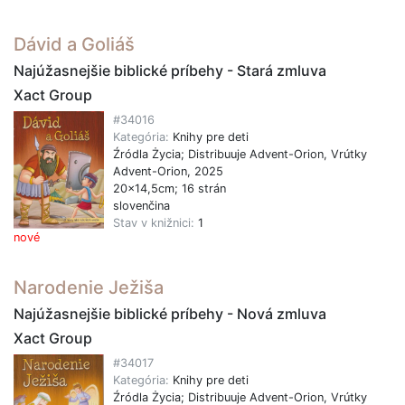
Dávid a Goliáš
Najúžasnejšie biblické príbehy - Stará zmluva
Xact Group
#34016
Kategória:
Knihy pre deti
Źródla Życia; Distribuuje Advent-Orion, Vrútky
Advent-Orion, 2025
20x14,5cm; 16 strán
slovenčina
Stav v knižnici:
1
nové
Narodenie Ježiša
Najúžasnejšie biblické príbehy - Nová zmluva
Xact Group
#34017
Kategória:
Knihy pre deti
Źródla Życia; Distribuuje Advent-Orion, Vrútky