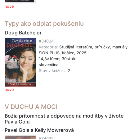
nové
Typy ako odolať pokušeniu
Doug Batchelor
#34034
Kategória:
Študijná literatúra, príručky, manuály
SION PLUS, Košice, 2025
14,8x10cm; 30strán
slovenčina
Stav v knižnici:
2
nové
V DUCHU A MOCI
Božia prítomnosť a odpovede na modlitby v živote
Pavla Goiu
Pavel Goia a Kelly Mowrerová
#34035