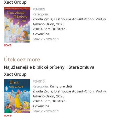
Xact Group
#34009
Kategória:
Źródla Życia; Distribuuje Advent-Orion, Vrútky
Advent-Orion, 2025
20x14,5cm; 16 strán
slovenčina
Stav v knižnici:
1
nové
Útek cez more
Najúžasnejšie biblické príbehy - Stará zmluva
Xact Group
#34010
Kategória:
Knihy pre deti
Źródla Życia; Distribuuje Advent-Orion, Vrútky
Advent-Orion, 2025
20x14,5cm; 16 strán
slovenčina
Stav v knižnici:
1
nové