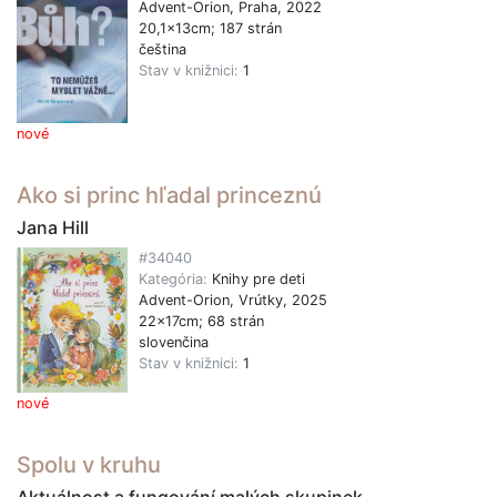
Advent-Orion, Praha, 2022
20,1x13cm; 187 strán
čeština
Stav v knižnici:
1
nové
Ako si princ hľadal princeznú
Jana Hill
#34040
Kategória:
Knihy pre deti
Advent-Orion, Vrútky, 2025
22x17cm; 68 strán
slovenčina
Stav v knižnici:
1
nové
Spolu v kruhu
Aktuálnost a fungování malých skupinek