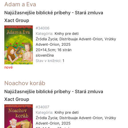
Adam a Eva
Najúžasnejšie biblické príbehy - Stará zmluva
Xact Group
#34006
Kategória:
Knihy pre deti
Źródla Życia; Distribuuje Advent-Orion, Vrútky
Advent-Orion, 2025
20x14,5cm; 16 strán
slovenčina
Stav v knižnici:
1
nové
Noachov koráb
Najúžasnejšie biblické príbehy - Stará zmluva
Xact Group
#34007
Kategória:
Knihy pre deti
Źródla Życia; Distribuuje Advent-Orion, Vrútky
Advent-Orion, 2025