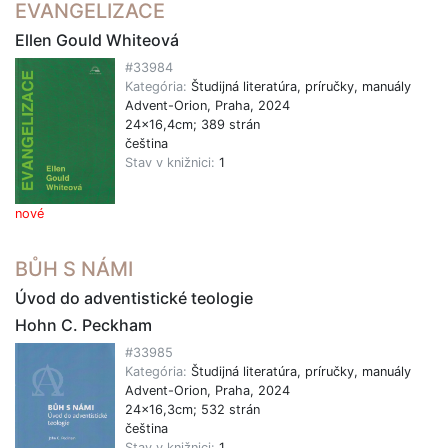
EVANGELIZACE
Ellen Gould Whiteová
#33984
Kategória:
Študijná literatúra, príručky, manuály
Advent-Orion, Praha, 2024
24x16,4cm; 389 strán
čeština
Stav v knižnici:
1
nové
BŮH S NÁMI
Úvod do adventistické teologie
Hohn C. Peckham
#33985
Kategória:
Študijná literatúra, príručky, manuály
Advent-Orion, Praha, 2024
24x16,3cm; 532 strán
čeština
Stav v knižnici:
1