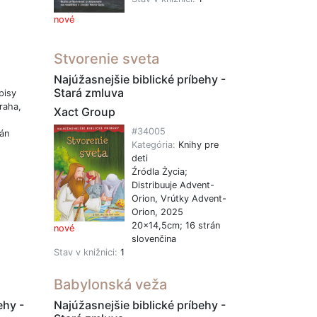
nové
Stvorenie sveta
Najúžasnejšie biblické príbehy -
Stará zmluva
pisy
raha,
Xact Group
#34005
án
Kategória:
Knihy pre
deti
1
Źródla Życia;
Distribuuje Advent-
Orion, Vrútky Advent-
Orion, 2025
20x14,5cm; 16 strán
nové
slovenčina
Stav v knižnici:
1
Babylonská veža
ehy -
Najúžasnejšie biblické príbehy -