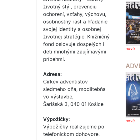
životný štýl, prevenciu
ochorení, vzťahy, výchovu,
osobnostný rast a hľadanie
svojej identity a osobnej
životnej stratégie. Knižničný
fond oslovuje dospelých i
nové
deti mnohými zaujímavými
príbehmi.
ADV
Adresa:
Cirkev adventistov
siedmeho dňa, modlitebňa
vo výstavbe,
Šarišská 3, 040 01 Košice
Výpožičky:
nové
Výpožičky realizujeme po
telefonickom dohovore.