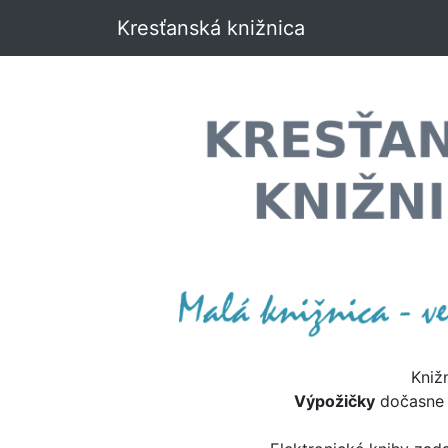
Kresťanská knižnica
Kniž
Výpožičky
dočasn