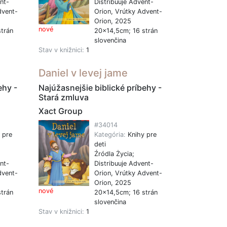
nt-
Distribuuje Advent-
dvent-
Orion, Vrútky Advent-
Orion, 2025
nové
trán
20x14,5cm; 16 strán
slovenčina
Stav v knižnici:
1
Daniel v levej jame
ehy -
Najúžasnejšie biblické príbehy -
Stará zmluva
Xact Group
#34014
 pre
Kategória:
Knihy pre
deti
Źródla Życia;
nt-
Distribuuje Advent-
dvent-
Orion, Vrútky Advent-
Orion, 2025
nové
trán
20x14,5cm; 16 strán
slovenčina
Stav v knižnici:
1