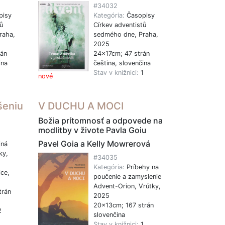
#34032
pisy
Kategória:
Časopisy
ů
Církev adventistů
raha,
sedmého dne, Praha,
2025
rán
24x17cm; 47 strán
ina
čeština, slovenčina
1
Stav v knižnici:
1
nové
šeniu
V DUCHU A MOCI
Božia prítomnosť a odpovede na
modlitby v živote Pavla Goiu
Pavel Goia a Kelly Mowrerová
jná
ky,
#34035
Kategória:
Príbehy na
ce,
poučenie a zamyslenie
Advent-Orion, Vrútky,
trán
2025
20x13cm; 167 strán
2
slovenčina
Stav v knižnici:
1