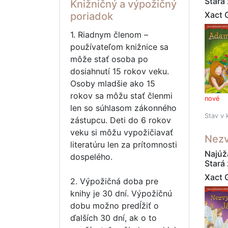
Stará
Knižničný a výpožičný
Xact 
poriadok
1. Riadnym členom –
používateľom knižnice sa
môže stať osoba po
dosiahnutí 15 rokov veku.
Osoby mladšie ako 15
rokov sa môžu stať členmi
nové
len so súhlasom zákonného
Stav v 
zástupcu. Deti do 6 rokov
veku si môžu vypožičiavať
Nezv
literatúru len za prítomnosti
Najúža
dospelého.
Stará
Xact 
2. Výpožičná doba pre
knihy je 30 dní. Výpožičnú
dobu možno predĺžiť o
ďalších 30 dní, ak o to