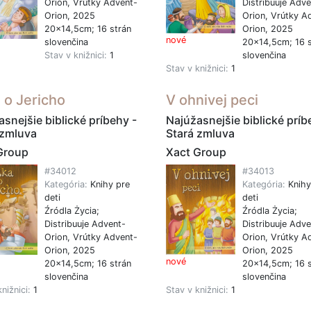
Orion, Vrútky Advent-
Distribuuje Adve
Orion, 2025
Orion, Vrútky A
20x14,5cm; 16 strán
Orion, 2025
nové
slovenčina
20x14,5cm; 16 s
Stav v knižnici:
1
slovenčina
Stav v knižnici:
1
a o Jericho
V ohnivej peci
snejšie biblické príbehy -
Najúžasnejšie biblické príb
 zmluva
Stará zmluva
Group
Xact Group
#34012
#34013
Kategória:
Knihy pre
Kategória:
Knihy
deti
deti
Źródla Życia;
Źródla Życia;
Distribuuje Advent-
Distribuuje Adve
Orion, Vrútky Advent-
Orion, Vrútky A
Orion, 2025
Orion, 2025
nové
20x14,5cm; 16 strán
20x14,5cm; 16 s
slovenčina
slovenčina
knižnici:
1
Stav v knižnici:
1