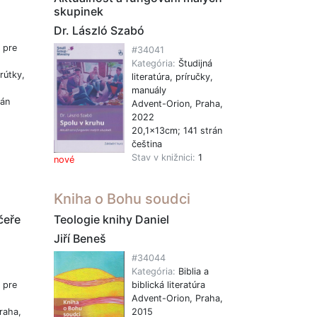
skupinek
Dr. László Szabó
 pre
#34041
Kategória:
Študijná
rútky,
literatúra, príručky,
manuály
rán
Advent-Orion, Praha,
2022
1
20,1x13cm; 141 strán
čeština
Stav v knižnici:
1
nové
Kniha o Bohu soudci
čeře
Teologie knihy Daniel
Jiří Beneš
#34044
Kategória:
Biblia a
 pre
biblická literatúra
Advent-Orion, Praha,
raha,
2015