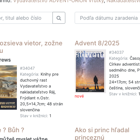
darmo:
Vydavateľstvo ADVENT-ORION Vrútky
,
Nakladatelst
rozsieva vietor, zožne
Advent 8/2025
u
#34037
Kategória:
Časo
rews
Církev adventist
#34047
sedmého dne, P
Kategória:
Knihy pre
2025
duchovný rast
24x17cm; 54 st
Vydavateľstvo a
čeština, slovenč
nakladateľstvo Ráj,
Stav v knižnici:
nové
Frýdlant n.Ostr.
20,5x14,7cm; 48 strán
slovenčina
Stav v knižnici:
1
 ? Bůh ?
Ako si princ hľadal
princeznú
můžeš myslet vážne...