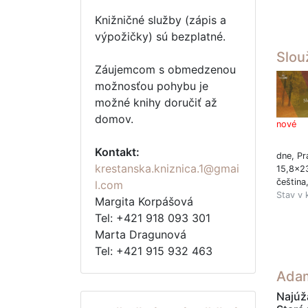
Knižničné služby (zápis a
výpožičky) sú bezplatné.
Slou
Záujemcom s obmedzenou
možnosťou pohybu je
možné knihy doručiť až
domov.
nové
Kontakt:
dne, Pr
krestanska.kniznica.1@gmai
15,8x2
čeština
l.com
Stav v 
Margita Korpášová
Tel: +421 918 093 301
Marta Dragunová
Tel: +421 915 932 463
Adam
Najúža