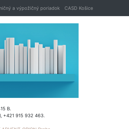
ničný a výpožičný poriadok
CASD Košice
15 B.
, +421 915 932 463.