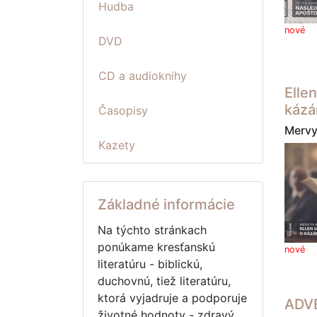
Hudba
nové
DVD
CD a audioknihy
Elle
kázá
Časopisy
Mervy
Kazety
Základné informácie
Na týchto stránkach
ponúkame kresťanskú
nové
literatúru - biblickú,
duchovnú, tiež literatúru,
ktorá vyjadruje a podporuje
ADV
životné hodnoty - zdravý