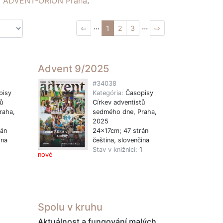
ví ADVENT-ORION Praha
.
...
...
⇦
1
2
3
⇨
Advent 9/2025
#34038
pisy
Kategória:
Časopisy
ů
Církev adventistů
raha,
sedmého dne, Praha,
2025
rán
24x17cm; 47 strán
ina
čeština, slovenčina
1
Stav v knižnici:
1
nové
Spolu v kruhu
Aktuálnost a fungování malých