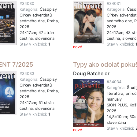
#34030
#34031
Kategória:
Časopisy
Kategória:
Časo
Církev adventistů
Církev adventist
sedmého dne, Praha,
sedmého dne, P
2025
2025
24x17cm; 47 strán
24x17cm; 43 st
čeština, slovenčina
čeština, slovenč
Stav v knižnici:
1
Stav v knižnici:
nové
ENT 7/2025
Typy ako odolať poku
Doug Batchelor
#34033
Kategória:
Časopisy
#34034
Církev adventistů
Kategória:
Študi
sedmého dne, Praha,
literatúra, príruč
2025
manuály
24x17cm; 51 strán
SION PLUS, Koši
čeština, slovenčina
2025
Stav v knižnici:
1
14,8x10cm; 30s
slovenčina
Stav v knižnici:
nové