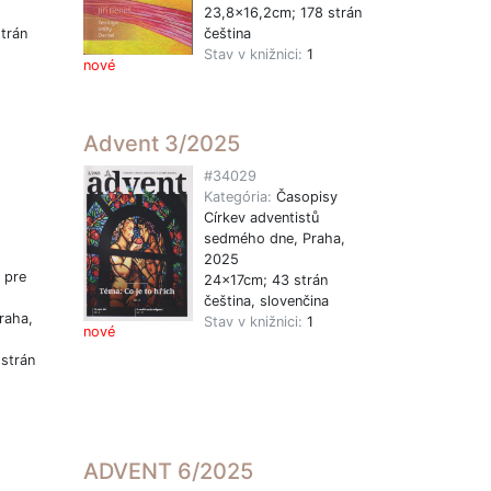
23,8x16,2cm; 178 strán
trán
čeština
Stav v knižnici:
1
nové
1
Advent 3/2025
#34029
Kategória:
Časopisy
Církev adventistů
sedmého dne, Praha,
2025
 pre
24x17cm; 43 strán
čeština, slovenčina
raha,
Stav v knižnici:
1
nové
strán
1
ADVENT 6/2025