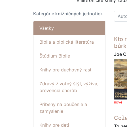
Elektronické knihy za
Kategórie knižničných jednotiek
Všetky
Kto 
Biblia a biblická literatúra
búrk
Joe C
Štúdium Biblie
Knihy pre duchovný rast
Zdravý životný štýl, výživa,
prevencia chorôb
nové
Príbehy na poučenie a
zamyslenie
Cože
Knihy pre deti
To ne