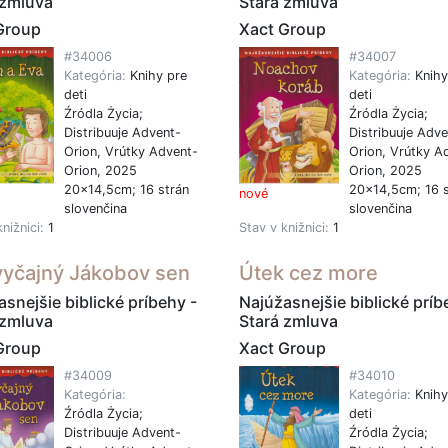
 zmluva
Stará zmluva
Group
Xact Group
#34006
#34007
Kategória:
Knihy pre
Kategória:
Knihy
deti
deti
Źródla Życia;
Źródla Życia;
Distribuuje Advent-
Distribuuje Adve
Orion, Vrútky Advent-
Orion, Vrútky A
Orion, 2025
Orion, 2025
20x14,5cm; 16 strán
20x14,5cm; 16 s
nové
slovenčina
slovenčina
knižnici:
1
Stav v knižnici:
1
yčajný Jákobov sen
Útek cez more
snejšie biblické príbehy -
Najúžasnejšie biblické príb
 zmluva
Stará zmluva
Group
Xact Group
#34009
#34010
Kategória:
Kategória:
Knihy
Źródla Życia;
deti
Distribuuje Advent-
Źródla Życia;