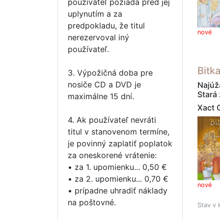
používateľ požiada pred jej
uplynutím a za
predpokladu, že titul
nové
nerezervoval iný
používateľ.
Bitk
3. Výpožičná doba pre
nosiče CD a DVD je
Najúža
Stará
maximálne 15 dní.
Xact 
4. Ak používateľ nevráti
titul v stanovenom termíne,
je povinný zaplatiť poplatok
za oneskorené vrátenie:
• za 1. upomienku... 0,50 €
• za 2. upomienku... 0,70 €
nové
• prípadne uhradiť náklady
na poštovné.
Stav v 