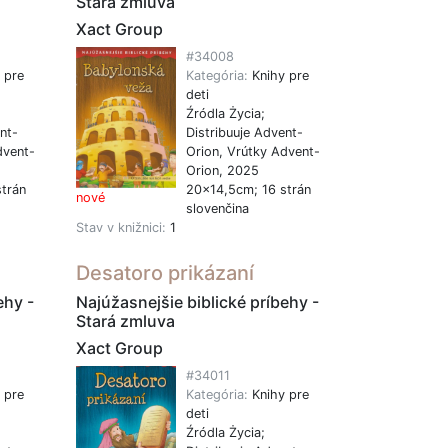
Stará zmluva
Xact Group
#34008
 pre
Kategória:
Knihy pre
deti
Źródla Życia;
nt-
Distribuuje Advent-
dvent-
Orion, Vrútky Advent-
Orion, 2025
trán
20x14,5cm; 16 strán
nové
slovenčina
Stav v knižnici:
1
Desatoro prikázaní
ehy -
Najúžasnejšie biblické príbehy -
Stará zmluva
Xact Group
#34011
 pre
Kategória:
Knihy pre
deti
Źródla Życia;