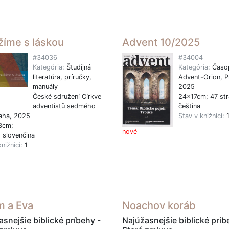
žíme s láskou
Advent 10/2025
#34036
#34004
Kategória:
Študijná
Kategória:
Časo
literatúra, príručky,
Advent-Orion, P
manuály
2025
České sdružení Církve
24x17cm; 47 str
adventistů sedmého
čeština
aha, 2025
Stav v knižnici:
3cm;
nové
, slovenčina
knižnici:
1
 a Eva
Noachov koráb
snejšie biblické príbehy -
Najúžasnejšie biblické príb