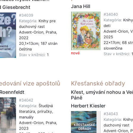
Jana Hill
d Giesebrecht
#34040
#34039
Kategória:
Knihy
Kategória:
Knihy pre
deti
duchovný rast
Advent-Orion, V
Advent-Orion, Praha,
2025
2022
22x17cm; 68 st
20,1x13cm; 187 strán
slovenčina
čeština
nové
Stav v knižnici:
Stav v knižnici:
1
edování vize apoštolů
Křesťanské obřady
 Roennfeldt
Křest, umývání nohou a Ve
Páně
#34042
Herbert Kiesler
Kategória:
Študijná
literatúra, príručky,
#34043
manuály
Kategória:
Knihy
Advent-Orion, Praha,
duchovný rast
2023
Advent-Orion, P