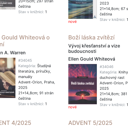
20x15cm; 297 strán
2023
čeština
21x14,8cm; 67 s
Stav v knižnici:
1
čeština
Stav v knižnici:
nové
n Gould Whiteová o
Boží láska zvítězí
ní
Vývoj křesťanství a vize
budoucnosti
n A. Warren
Ellen Gould Whiteová
#34045
Kategória:
Študijná
#34046
literatúra, príručky,
Kategória:
Knihy
manuály
duchovný rast
Advent-Orion, Praha,
Advent-Orion, P
2025
2025
21x14,8cm; 91 strán
21x14,8cm; 381 
čeština
čeština
Stav v knižnici:
1
Stav v knižnici:
nové
ENT 4/2025
ADVENT 5/2025