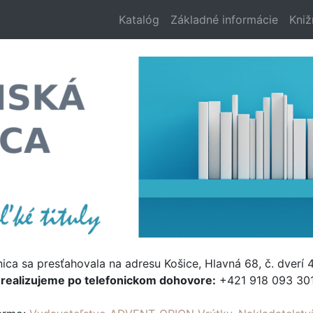
Katalóg
Základné informácie
Kniž
nica sa presťahovala na adresu Košice, Hlavná 68, č. dverí 4
e
realizujeme po telefonickom dohovore:
+421 918 093 301