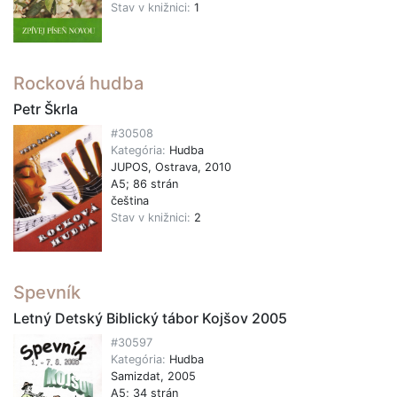
Stav v knižnici:
1
Rocková hudba
Petr Škrla
#30508
Kategória:
Hudba
JUPOS, Ostrava, 2010
A5; 86 strán
čeština
Stav v knižnici:
2
Spevník
Letný Detský Biblický tábor Kojšov 2005
#30597
Kategória:
Hudba
Samizdat, 2005
A5; 34 strán