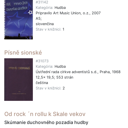
#31142
Kategória:
Hudba
Pripravilo Art Music Union, o.z., 2007
A5;
slovenčina
Stav v knižnici:
1
Písně sionské
#31073
Kategória:
Hudba
Ústřední rada církve adventistů s.d., Praha, 1968
12,5x 19,5; 553 strán
čeština
Stav v knižnici:
2
Od rock ´n rollu k Skale vekov
Skúmanie duchovného pozadia hudby