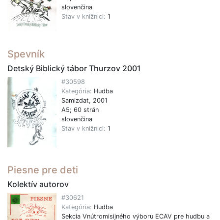
slovenčina
Stav v knižnici:
1
Spevník
Detský Biblický tábor Thurzov 2001
#30598
Kategória:
Hudba
Samizdat, 2001
A5; 60 strán
slovenčina
Stav v knižnici:
1
Piesne pre deti
Kolektív autorov
#30621
Kategória:
Hudba
Sekcia Vnútromisijného výboru ECAV pre hudbu a