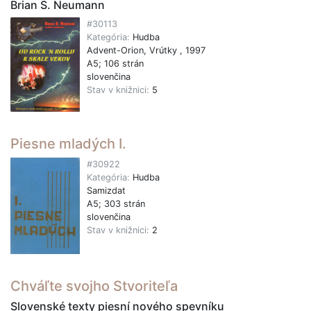
Brian S. Neumann
#30113
Kategória:
Hudba
Advent-Orion, Vrútky , 1997
A5; 106 strán
slovenčina
Stav v knižnici:
5
Piesne mladých I.
#30922
Kategória:
Hudba
Samizdat
A5; 303 strán
slovenčina
Stav v knižnici:
2
Chváľte svojho Stvoriteľa
Slovenské texty piesní nového spevníku