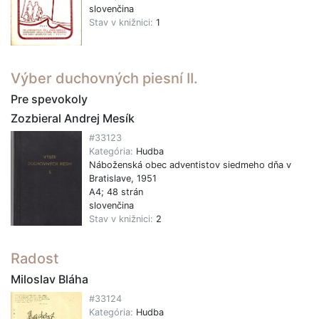
slovenčina
Stav v knižnici:
1
Výber duchovných piesní II.
Pre spevokoly
Zozbieral Andrej Mesík
#33123
Kategória:
Hudba
Náboženská obec adventistov siedmeho dňa v
Bratislave, 1951
A4; 48 strán
slovenčina
Stav v knižnici:
2
Radost
Miloslav Bláha
#33124
Kategória:
Hudba