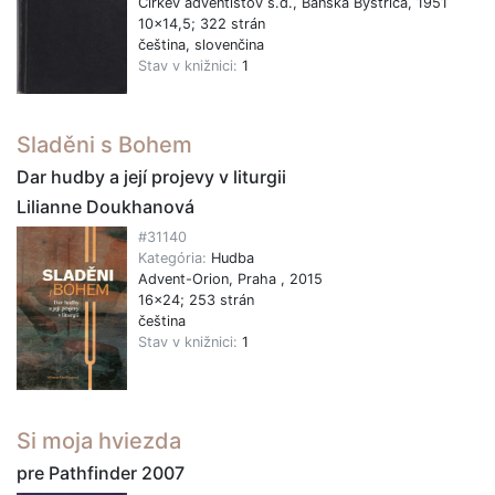
Cirkev adventistov s.d., Banská Bystrica, 1951
10x14,5; 322 strán
čeština, slovenčina
Stav v knižnici:
1
Sladěni s Bohem
Dar hudby a její projevy v liturgii
Lilianne Doukhanová
#31140
Kategória:
Hudba
Advent-Orion, Praha , 2015
16x24; 253 strán
čeština
Stav v knižnici:
1
Si moja hviezda
pre Pathfinder 2007