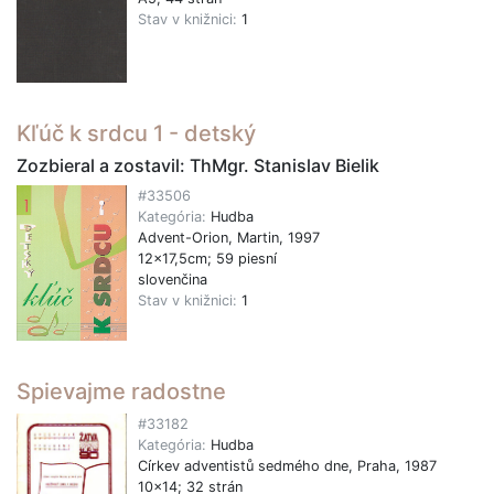
Stav v knižnici:
1
Kľúč k srdcu 1 - detský
Zozbieral a zostavil: ThMgr. Stanislav Bielik
#33506
Kategória:
Hudba
Advent-Orion, Martin, 1997
12x17,5cm; 59 piesní
slovenčina
Stav v knižnici:
1
Spievajme radostne
#33182
Kategória:
Hudba
Církev adventistů sedmého dne, Praha, 1987
10x14; 32 strán