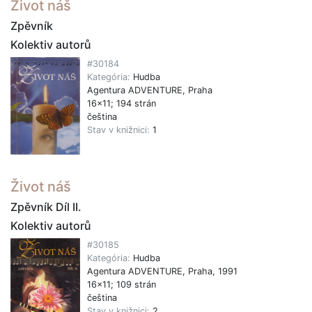
Život náš
Zpěvník
Kolektiv autorů
#30184
Kategória:
Hudba
Agentura ADVENTURE, Praha
16x11; 194 strán
čeština
Stav v knižnici:
1
Život náš
Zpěvník Díl II.
Kolektiv autorů
#30185
Kategória:
Hudba
Agentura ADVENTURE, Praha, 1991
16x11; 109 strán
čeština
Stav v knižnici:
2