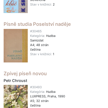
Stav v knižnici:
2
Písně studia Poselství naděje
#30465
Kategória:
Hudba
Samizdat
A4; 48 strán
čeština
Stav v knižnici:
1
Zpívej píseň novou
Petr Chroust
#30493
Kategória:
Hudba
LUXPRESS, Praha, 1990
A5; 32 strán
čeština