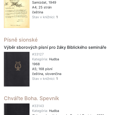
Samizdat, 1949
A4; 25 strán
čeština
Stav v knižnici:
1
Písně sionské
Výběr sborových písní pro žáky Biblického semináře
#33127
Kategória:
Hudba
1968
A5; 168 písní
čeština, slovenčina
Stav v knižnici:
1
Chváľte Boha. Spevník
#33143
Kategória:
Hudba