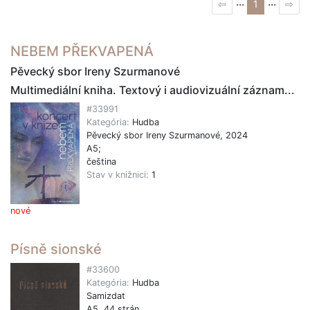
...
...
⇦
1
⇨
NEBEM PŘEKVAPENÁ
Pěvecký sbor Ireny Szurmanové
Multimediální kniha. Textový i audiovizuální záznam...
#33991
Kategória:
Hudba
Pěvecký sbor Ireny Szurmanové, 2024
A5;
čeština
Stav v knižnici:
1
nové
Písně sionské
#33600
Kategória:
Hudba
Samizdat
A5, 44 strán