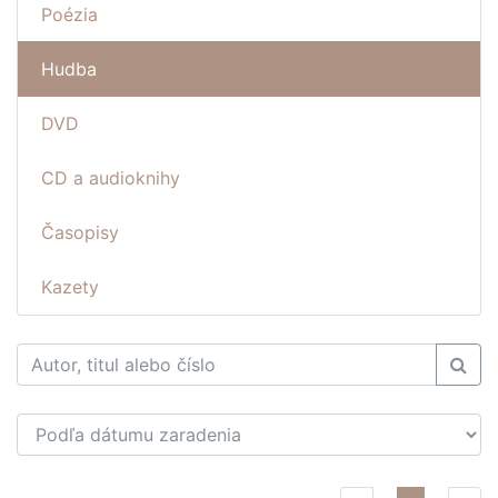
Poézia
Hudba
DVD
CD a audioknihy
Časopisy
Kazety