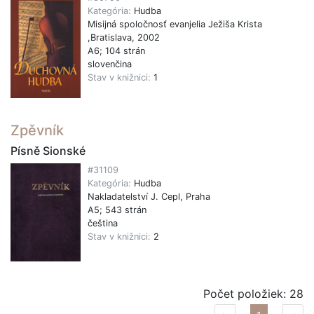
Kategória:
Hudba
Misijná spoločnosť evanjelia Ježiša Krista
,Bratislava, 2002
A6; 104 strán
slovenčina
Stav v knižnici:
1
Zpěvník
Písně Sionské
#31109
Kategória:
Hudba
Nakladatelství J. Cepl, Praha
A5; 543 strán
čeština
Stav v knižnici:
2
Počet položiek: 28
...
...