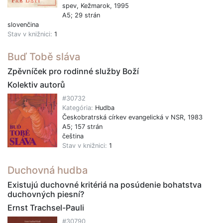
spev, Kežmarok, 1995
A5; 29 strán
slovenčina
Stav v knižnici:
1
Buď Tobě sláva
Zpěvníček pro rodinné služby Boží
Kolektiv autorů
#30732
Kategória:
Hudba
Českobratrská církev evangelická v NSR, 1983
A5; 157 strán
čeština
Stav v knižnici:
1
Duchovná hudba
Existujú duchovné kritériá na posúdenie bohatstva
duchovných piesní?
Ernst Trachsel-Pauli
#30790