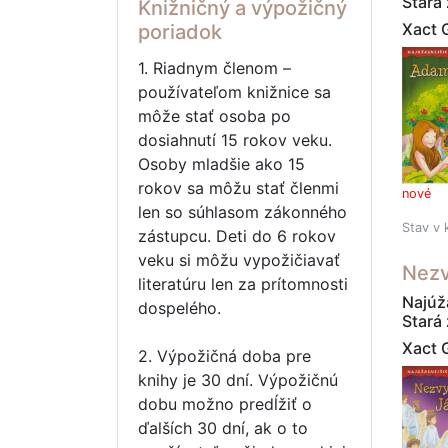
Stará
Knižničný a výpožičný
Xact 
poriadok
1. Riadnym členom –
používateľom knižnice sa
môže stať osoba po
dosiahnutí 15 rokov veku.
Osoby mladšie ako 15
rokov sa môžu stať členmi
nové
len so súhlasom zákonného
Stav v 
zástupcu. Deti do 6 rokov
veku si môžu vypožičiavať
Nezv
literatúru len za prítomnosti
Najúža
dospelého.
Stará
Xact 
2. Výpožičná doba pre
knihy je 30 dní. Výpožičnú
dobu možno predĺžiť o
ďalších 30 dní, ak o to