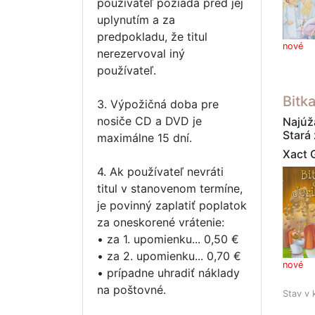
používateľ požiada pred jej
uplynutím a za
predpokladu, že titul
nové
nerezervoval iný
používateľ.
Bitk
3. Výpožičná doba pre
nosiče CD a DVD je
Najúža
Stará
maximálne 15 dní.
Xact 
4. Ak používateľ nevráti
titul v stanovenom termíne,
je povinný zaplatiť poplatok
za oneskorené vrátenie:
• za 1. upomienku... 0,50 €
• za 2. upomienku... 0,70 €
nové
• prípadne uhradiť náklady
na poštovné.
Stav v 