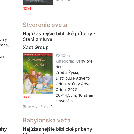
nové
Stvorenie sveta
Najúžasnejšie biblické príbehy -
Stará zmluva
pisy
raha,
Xact Group
#34005
án
Kategória:
Knihy pre
deti
1
Źródla Życia;
Distribuuje Advent-
Orion, Vrútky Advent-
Orion, 2025
20x14,5cm; 16 strán
nové
slovenčina
Stav v knižnici:
1
Babylonská veža
ehy -
Najúžasnejšie biblické príbehy -