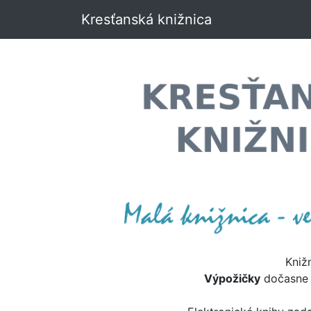
Kresťanská knižnica
Kniž
Výpožičky
dočasn