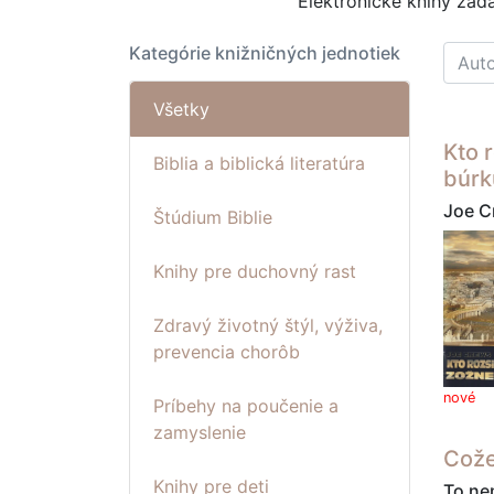
Elektronické knihy za
Kategórie knižničných jednotiek
Všetky
Kto 
Biblia a biblická literatúra
búrk
Joe C
Štúdium Biblie
Knihy pre duchovný rast
Zdravý životný štýl, výživa,
prevencia chorôb
nové
Príbehy na poučenie a
zamyslenie
Cože
Knihy pre deti
To ne