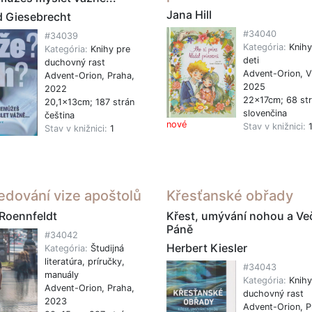
Jana Hill
d Giesebrecht
#34040
#34039
Kategória:
Knihy
Kategória:
Knihy pre
deti
duchovný rast
Advent-Orion, V
Advent-Orion, Praha,
2025
2022
22x17cm; 68 st
20,1x13cm; 187 strán
slovenčina
čeština
nové
Stav v knižnici:
Stav v knižnici:
1
edování vize apoštolů
Křesťanské obřady
 Roennfeldt
Křest, umývání nohou a Ve
Páně
#34042
Herbert Kiesler
Kategória:
Študijná
literatúra, príručky,
#34043
manuály
Kategória:
Knihy
Advent-Orion, Praha,
duchovný rast
2023
Advent-Orion, P