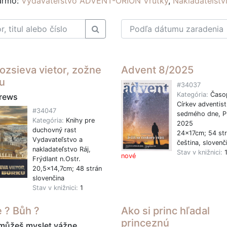
darmo:
Vydavateľstvo ADVENT-ORION Vrútky
,
Nakladatelst
rozsieva vietor, zožne
Advent 8/2025
u
#34037
Kategória:
Časo
rews
Církev adventist
#34047
sedmého dne, P
Kategória:
Knihy pre
2025
duchovný rast
24x17cm; 54 st
Vydavateľstvo a
čeština, slovenč
nakladateľstvo Ráj,
Stav v knižnici:
nové
Frýdlant n.Ostr.
20,5x14,7cm; 48 strán
slovenčina
Stav v knižnici:
1
 ? Bůh ?
Ako si princ hľadal
princeznú
můžeš myslet vážne...