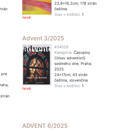
23,8x16,2cm; 178 strán
trán
čeština
Stav v knižnici:
1
nové
1
Advent 3/2025
#34029
Kategória:
Časopisy
Církev adventistů
sedmého dne, Praha,
2025
 pre
24x17cm; 43 strán
čeština, slovenčina
raha,
Stav v knižnici:
1
nové
strán
1
ADVENT 6/2025