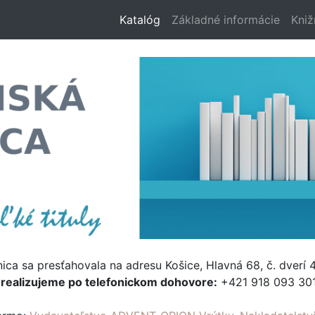
Katalóg
Základné informácie
Kniž
nica sa presťahovala na adresu Košice, Hlavná 68, č. dverí 4
e
realizujeme po telefonickom dohovore:
+421 918 093 301