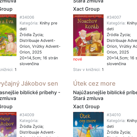
 zmluva
Stará zmluva
Group
Xact Group
#34006
#34007
Kategória:
Knihy pre
Kategória:
Knihy
deti
deti
Źródla Życia;
Źródla Życia;
Distribuuje Advent-
Distribuuje Adve
Orion, Vrútky Advent-
Orion, Vrútky A
Orion, 2025
Orion, 2025
20x14,5cm; 16 strán
20x14,5cm; 16 s
nové
slovenčina
slovenčina
knižnici:
1
Stav v knižnici:
1
yčajný Jákobov sen
Útek cez more
snejšie biblické príbehy -
Najúžasnejšie biblické príb
 zmluva
Stará zmluva
Group
Xact Group
#34009
#34010
Kategória:
Kategória:
Knihy
Źródla Życia;
deti
Distribuuje Advent-
Źródla Życia;