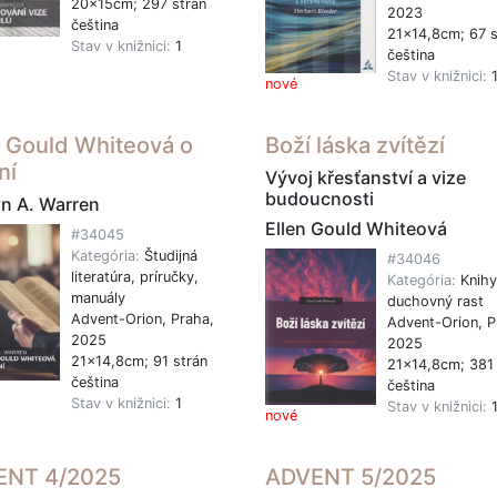
20x15cm; 297 strán
2023
čeština
21x14,8cm; 67 s
Stav v knižnici:
1
čeština
Stav v knižnici:
nové
n Gould Whiteová o
Boží láska zvítězí
ní
Vývoj křesťanství a vize
budoucnosti
n A. Warren
Ellen Gould Whiteová
#34045
Kategória:
Študijná
#34046
literatúra, príručky,
Kategória:
Knihy
manuály
duchovný rast
Advent-Orion, Praha,
Advent-Orion, P
2025
2025
21x14,8cm; 91 strán
21x14,8cm; 381 
čeština
čeština
Stav v knižnici:
1
Stav v knižnici:
nové
ENT 4/2025
ADVENT 5/2025