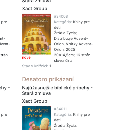
Stará zmluva
Xact Group
#34008
 pre
Kategória:
Knihy pre
deti
Źródla Życia;
nt-
Distribuuje Advent-
dvent-
Orion, Vrútky Advent-
Orion, 2025
trán
20x14,5cm; 16 strán
nové
slovenčina
Stav v knižnici:
1
Desatoro prikázaní
ehy -
Najúžasnejšie biblické príbehy -
Stará zmluva
Xact Group
#34011
 pre
Kategória:
Knihy pre
deti
Źródla Życia;