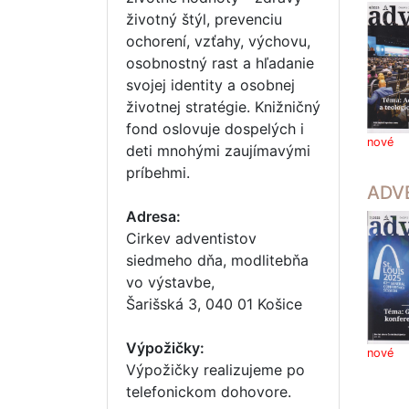
životný štýl, prevenciu
ochorení, vzťahy, výchovu,
osobnostný rast a hľadanie
svojej identity a osobnej
životnej stratégie. Knižničný
fond oslovuje dospelých i
nové
deti mnohými zaujímavými
príbehmi.
ADV
Adresa:
Cirkev adventistov
siedmeho dňa, modlitebňa
vo výstavbe,
Šarišská 3, 040 01 Košice
Výpožičky:
nové
Výpožičky realizujeme po
telefonickom dohovore.