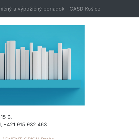
ničný a výpožičný poriadok
CASD Košice
15 B.
, +421 915 932 463.