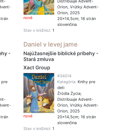
nt-
Distribuuje Advent-
dvent-
Orion, Vrútky Advent-
Orion, 2025
nové
trán
20x14,5cm; 16 strán
slovenčina
Stav v knižnici:
1
Daniel v levej jame
ehy -
Najúžasnejšie biblické príbehy -
Stará zmluva
Xact Group
#34014
 pre
Kategória:
Knihy pre
deti
Źródla Życia;
nt-
Distribuuje Advent-
dvent-
Orion, Vrútky Advent-
Orion, 2025
nové
trán
20x14,5cm; 16 strán
slovenčina
Stav v knižnici:
1