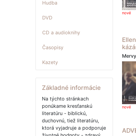
Hudba
nové
DVD
CD a audioknihy
Elle
kázá
Časopisy
Mervy
Kazety
Základné informácie
Na týchto stránkach
ponúkame kresťanskú
nové
literatúru - biblickú,
duchovnú, tiež literatúru,
ktorá vyjadruje a podporuje
ADV
životné hodnoty - zdravý