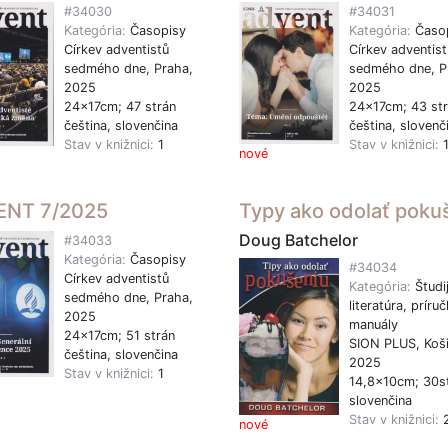
#34030
#34031
Kategória:
Časopisy
Kategória:
Časo
Církev adventistů
Církev adventist
sedmého dne, Praha,
sedmého dne, P
2025
2025
24x17cm; 47 strán
24x17cm; 43 st
čeština, slovenčina
čeština, slovenč
Stav v knižnici:
1
Stav v knižnici:
nové
ENT 7/2025
Typy ako odolať poku
Doug Batchelor
#34033
Kategória:
Časopisy
#34034
Církev adventistů
Kategória:
Študi
sedmého dne, Praha,
literatúra, príruč
2025
manuály
24x17cm; 51 strán
SION PLUS, Koši
čeština, slovenčina
2025
Stav v knižnici:
1
14,8x10cm; 30s
slovenčina
Stav v knižnici:
nové