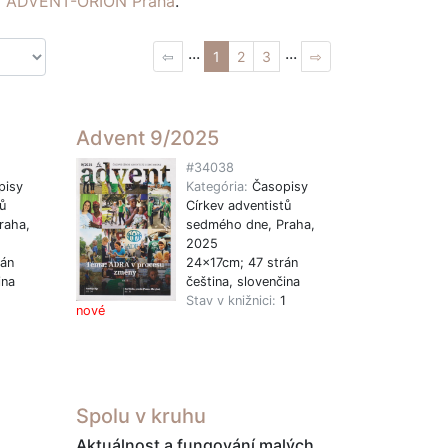
ví ADVENT-ORION Praha
.
...
...
⇦
1
2
3
⇨
Advent 9/2025
#34038
pisy
Kategória:
Časopisy
ů
Církev adventistů
raha,
sedmého dne, Praha,
2025
rán
24x17cm; 47 strán
ina
čeština, slovenčina
1
Stav v knižnici:
1
nové
Spolu v kruhu
Aktuálnost a fungování malých