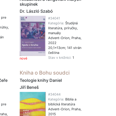
skupinek
Dr. László Szabó
 pre
#34041
Kategória:
Študijná
rútky,
literatúra, príručky,
manuály
rán
Advent-Orion, Praha,
2022
1
20,1x13cm; 141 strán
čeština
Stav v knižnici:
1
nové
Kniha o Bohu soudci
čeře
Teologie knihy Daniel
Jiří Beneš
#34044
Kategória:
Biblia a
 pre
biblická literatúra
Advent-Orion, Praha,
raha,
2015