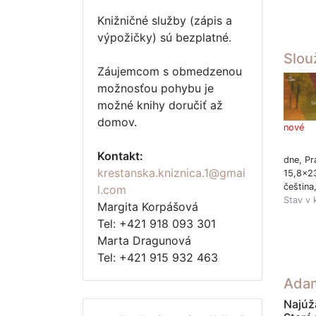
Knižničné služby (zápis a
výpožičky) sú bezplatné.
Slou
Záujemcom s obmedzenou
možnosťou pohybu je
možné knihy doručiť až
domov.
nové
Kontakt:
dne, Pr
krestanska.kniznica.1@gmai
15,8x2
čeština
l.com
Stav v 
Margita Korpášová
Tel: +421 918 093 301
Marta Dragunová
Tel: +421 915 932 463
Adam
Najúža