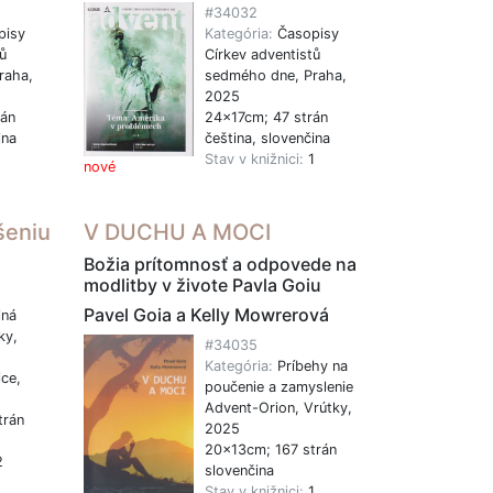
#34032
pisy
Kategória:
Časopisy
ů
Církev adventistů
raha,
sedmého dne, Praha,
2025
rán
24x17cm; 47 strán
ina
čeština, slovenčina
1
Stav v knižnici:
1
nové
šeniu
V DUCHU A MOCI
Božia prítomnosť a odpovede na
modlitby v živote Pavla Goiu
Pavel Goia a Kelly Mowrerová
jná
ky,
#34035
Kategória:
Príbehy na
ce,
poučenie a zamyslenie
Advent-Orion, Vrútky,
trán
2025
20x13cm; 167 strán
2
slovenčina
Stav v knižnici:
1