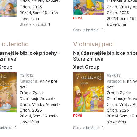
Orion, Vrútky Advent-
Distribuuje Adve
Orion, 2025
Orion, Vrútky A
20x14,5cm; 16 strán
Orion, 2025
nové
slovenčina
20x14,5cm; 16 s
Stav v knižnici:
1
slovenčina
Stav v knižnici:
1
a o Jericho
V ohnivej peci
snejšie biblické príbehy -
Najúžasnejšie biblické príb
 zmluva
Stará zmluva
Group
Xact Group
#34012
#34013
Kategória:
Knihy pre
Kategória:
Knihy
deti
deti
Źródla Życia;
Źródla Życia;
Distribuuje Advent-
Distribuuje Adve
Orion, Vrútky Advent-
Orion, Vrútky A
Orion, 2025
Orion, 2025
nové
20x14,5cm; 16 strán
20x14,5cm; 16 s
slovenčina
slovenčina
knižnici:
1
Stav v knižnici:
1