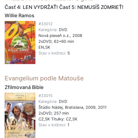
Časť 4: LEN VYDRŽAŤ! Časť 5: NEMUSÍŠ ZOMRIEŤ!
Willie Ramos
#33012
Kategória:
DVD
Nová pieseň o.z., 2008
2xDVD; 62+60 min
EN,SK
Stav v knižnici:
5
Evangelium podle Matouše
Zfilmovaná Bible
#33015
Kategória:
DVD
Štúdio Nádej, Bratislava, 2009, 2011
2xDVD; 257 min
CZ,SK Titulky: CZ,SK
Stav v knižnici:
1