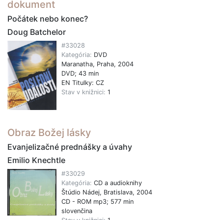
dokument
Počátek nebo konec?
Doug Batchelor
#33028
Kategória:
DVD
Maranatha, Praha, 2004
DVD; 43 min
EN Titulky: CZ
Stav v knižnici:
1
Obraz Božej lásky
Evanjelizačné prednášky a úvahy
Emilio Knechtle
#33029
Kategória:
CD a audioknihy
Štúdio Nádej, Bratislava, 2004
CD - ROM mp3; 577 min
slovenčina