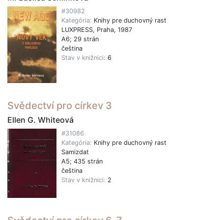
#30982
Kategória:
Knihy pre duchovný rast
LUXPRESS, Praha, 1987
A6; 29 strán
čeština
Stav v knižnici:
6
Svědectví pro církev 3
Ellen G. Whiteová
#31086
Kategória:
Knihy pre duchovný rast
Samizdat
A5; 435 strán
čeština
Stav v knižnici:
2