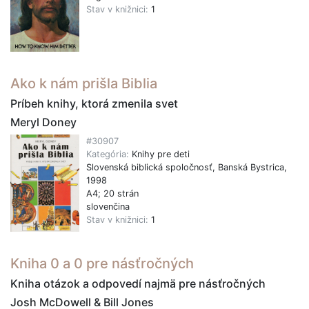
Stav v knižnici:
1
Ako k nám prišla Biblia
Príbeh knihy, ktorá zmenila svet
Meryl Doney
#30907
Kategória:
Knihy pre deti
Slovenská biblická spoločnosť, Banská Bystrica,
1998
A4; 20 strán
slovenčina
Stav v knižnici:
1
Kniha 0 a 0 pre násťročných
Kniha otázok a odpovedí najmä pre násťročných
Josh McDowell & Bill Jones