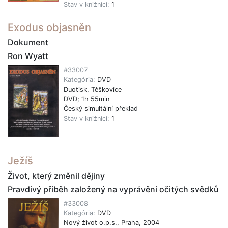
Stav v knižnici:
1
Exodus objasněn
Dokument
Ron Wyatt
#33007
Kategória:
DVD
Duotisk, Těškovice
DVD; 1h 55min
Český simultální překlad
Stav v knižnici:
1
Ježíš
Život, který změnil dějiny
Pravdivý příběh založený na vyprávění očitých svědků
#33008
Kategória:
DVD
Nový život o.p.s., Praha, 2004