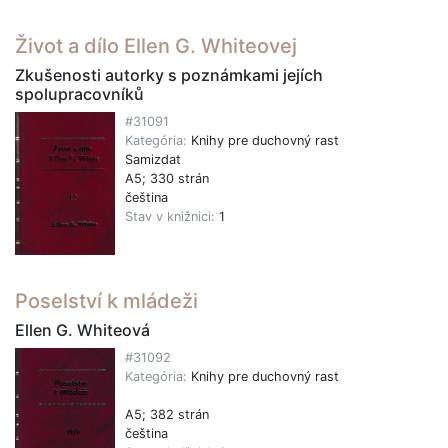
Život a dílo Ellen G. Whiteovej
Zkušenosti autorky s poznámkami jejích
spolupracovníků
#31091
Kategória:
Knihy pre duchovný rast
Samizdat
A5; 330 strán
čeština
Stav v knižnici:
1
Poselství k mládeži
Ellen G. Whiteová
#31092
Kategória:
Knihy pre duchovný rast
A5; 382 strán
čeština