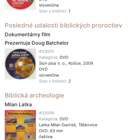
slovenčina
Stav v knižnici:
1
Posledné udalosti biblických proroctiev
Dokumentárny film
Prezentuje Doug Batchelor
#33005
Kategória:
DVD
Sion plus n. o., Košice, 2009
DVD
slovenčina
Stav v knižnici:
2
Biblická archeologie
Milan Latka
#33006
Kategória:
DVD
Latka Milan Duotisk, Těškovice
DVD; 63 min
čeština