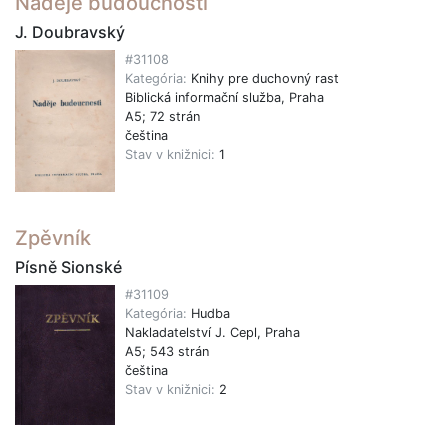
Naděje budoucnosti
J. Doubravský
#31108
Kategória:
Knihy pre duchovný rast
Biblická informační služba, Praha
A5; 72 strán
čeština
Stav v knižnici:
1
Zpěvník
Písně Sionské
#31109
Kategória:
Hudba
Nakladatelství J. Cepl, Praha
A5; 543 strán
čeština
Stav v knižnici:
2