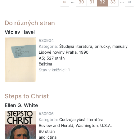
...
...
⇦
30
31
32
33
⇨
Do různých stran
Václav Havel
#30904
Kategória:
Študijná literatúra, príručky, manuály
Lidové noviny Praha, 1990
A5; 527 strán
čeština
Stav v knižnici:
1
Steps to Christ
Ellen G. White
#30906
Kategória:
Cudzojazyčná literatúra
Review and Herald, Washington, U.S.A.
90 strán
angličtina