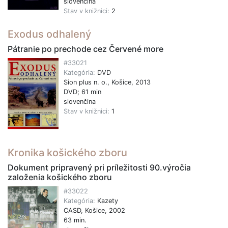
slovenčina
Stav v knižnici:
2
Exodus odhalený
Pátranie po prechode cez Červené more
#33021
Kategória:
DVD
Sion plus n. o., Košice, 2013
DVD; 61 min
slovenčina
Stav v knižnici:
1
Kronika košického zboru
Dokument pripravený pri príležitosti 90.výročia
založenia košického zboru
#33022
Kategória:
Kazety
CASD, Košice, 2002
63 min.