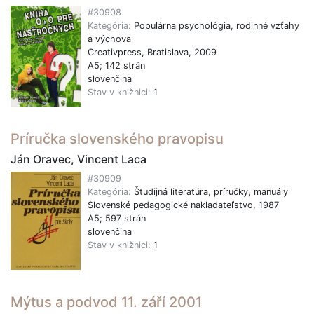
#30908
Kategória:
Populárna psychológia, rodinné vzťahy
a výchova
Creativpress, Bratislava, 2009
A5; 142 strán
slovenčina
Stav v knižnici:
1
Príručka slovenského pravopisu
Ján Oravec, Vincent Laca
#30909
Kategória:
Študijná literatúra, príručky, manuály
Slovenské pedagogické nakladateľstvo, 1987
A5; 597 strán
slovenčina
Stav v knižnici:
1
Mýtus a podvod 11. září 2001