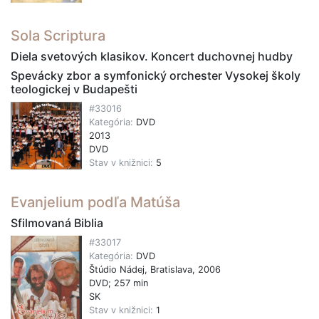
Sola Scriptura
Diela svetových klasikov. Koncert duchovnej hudby
Spevácky zbor a symfonický orchester Vysokej školy
teologickej v Budapešti
#33016
Kategória:
DVD
2013
DVD
Stav v knižnici:
5
Evanjelium podľa Matúša
Sfilmovaná Biblia
#33017
Kategória:
DVD
Štúdio Nádej, Bratislava, 2006
DVD; 257 min
SK
Stav v knižnici:
1