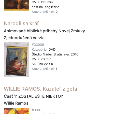
DVD; 125 min
čeština, angličtina
Stav v knižnici:
2
Narodil sa kráľ
Animované biblické príbehy Novej Zmluvy
Zjednodušená verzia
#33009
Kategória:
DVD
Štúdio Nádej, Bratislava, 2010
DVD; 26 min
SK Titulky: SK
Stav v knižnici:
1
WILLIE RAMOS. Kazateľ z geta
Časť 1: ZOSTAL EŠTE NIEKTO?
Willie Ramos
#33010