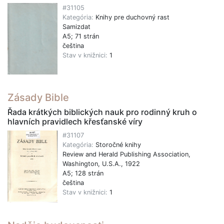
#31105
Kategória:
Knihy pre duchovný rast
Samizdat
A5; 71 strán
čeština
Stav v knižnici:
1
Zásady Bible
Řada krátkých biblických nauk pro rodinný kruh o
hlavních pravidlech křesťanské víry
#31107
Kategória:
Storočné knihy
Review and Herald Publishing Association,
Washington, U.S.A., 1922
A5; 128 strán
čeština
Stav v knižnici:
1