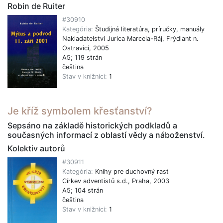
Robin de Ruiter
#30910
Kategória:
Študijná literatúra, príručky, manuály
Nakladatelství Jurica Marcela-Ráj, Frýdlant n.
Ostravicí, 2005
A5; 119 strán
čeština
Stav v knižnici:
1
Je kříž symbolem křesťanství?
Sepsáno na základě historických podkladů a
současných informací z oblastí vědy a náboženství.
Kolektiv autorů
#30911
Kategória:
Knihy pre duchovný rast
Církev adventistů s.d., Praha, 2003
A5; 104 strán
čeština
Stav v knižnici:
1