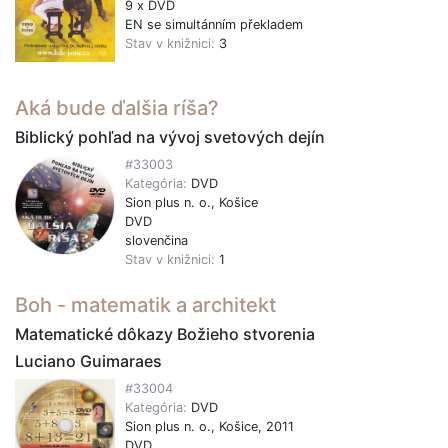
9 x DVD
EN se simultánním překladem
Stav v knižnici:
3
Aká bude ďalšia ríša?
Biblický pohľad na vývoj svetových dejín
#33003
Kategória:
DVD
Sion plus n. o., Košice
DVD
slovenčina
Stav v knižnici:
1
Boh - matematik a architekt
Matematické dôkazy Božieho stvorenia
Luciano Guimaraes
#33004
Kategória:
DVD
Sion plus n. o., Košice, 2011
DVD