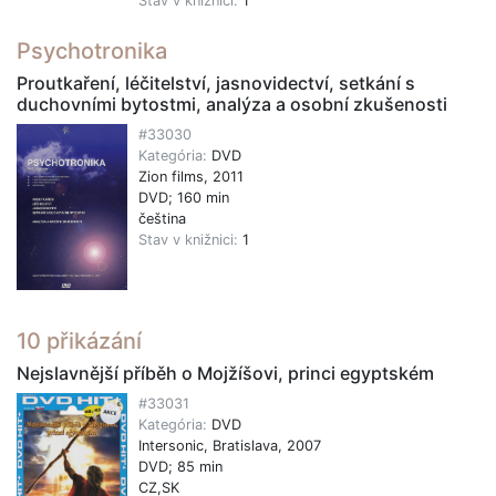
Stav v knižnici:
1
Psychotronika
Proutkaření, léčitelství, jasnovidectví, setkání s
duchovními bytostmi, analýza a osobní zkušenosti
#33030
Kategória:
DVD
Zion films, 2011
DVD; 160 min
čeština
Stav v knižnici:
1
10 přikázání
Nejslavnější příběh o Mojžíšovi, princi egyptském
#33031
Kategória:
DVD
Intersonic, Bratislava, 2007
DVD; 85 min
CZ,SK