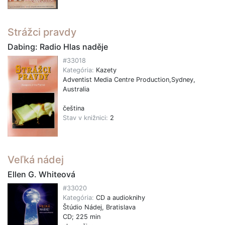
Strážci pravdy
Dabing: Radio Hlas naděje
#33018
Kategória:
Kazety
Adventist Media Centre Production,Sydney,
Australia
čeština
Stav v knižnici:
2
Veľká nádej
Ellen G. Whiteová
#33020
Kategória:
CD a audioknihy
Štúdio Nádej, Bratislava
CD; 225 min