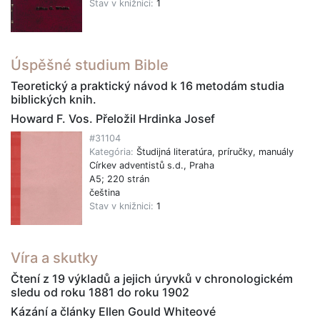
Stav v knižnici:
1
Úspěšné studium Bible
Teoretický a praktický návod k 16 metodám studia
biblických knih.
Howard F. Vos. Přeložil Hrdinka Josef
#31104
Kategória:
Študijná literatúra, príručky, manuály
Církev adventistů s.d., Praha
A5; 220 strán
čeština
Stav v knižnici:
1
Víra a skutky
Čtení z 19 výkladů a jejich úryvků v chronologickém
sledu od roku 1881 do roku 1902
Kázání a články Ellen Gould Whiteové