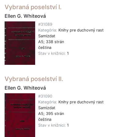
Vybraná poselství I.
Ellen G. Whiteová
#31089
Kategória:
Knihy pre duchovný rast
Samizdat
A5; 338 strán
čeština
Stav v knižnici:
1
Vybraná poselství II.
Ellen G. Whiteová
#31090
Kategória:
Knihy pre duchovný rast
Samizdat
A5; 395 strán
čeština
Stav v knižnici:
1