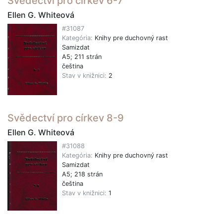
Svědectví pro církev 6-7
Ellen G. Whiteová
#31087
Kategória:
Knihy pre duchovný rast
Samizdat
A5; 211 strán
čeština
Stav v knižnici:
2
Svědectví pro církev 8-9
Ellen G. Whiteová
#31088
Kategória:
Knihy pre duchovný rast
Samizdat
A5; 218 strán
čeština
Stav v knižnici:
1