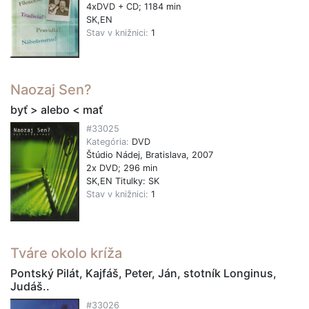
4xDVD + CD; 1184 min
SK,EN
Stav v knižnici:
1
Naozaj Sen?
byť > alebo < mať
#33025
Kategória:
DVD
Štúdio Nádej, Bratislava, 2007
2x DVD; 296 min
SK,EN Titulky: SK
Stav v knižnici:
1
Tváre okolo kríža
Pontský Pilát, Kajfáš, Peter, Ján, stotník Longinus,
Judáš..
#33026