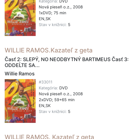
Kategória:
DVD
Nová pieseň o.z., 2008
1xDVD; 75 min
EN,SK
Stav v knižnici:
5
WILLIE RAMOS.Kazateľ z geta
Časť 2: SLEPÝ, NO NEODBYTNÝ BARTIMEUS Časť 3:
ODDEĹTE SA...
Willie Ramos
#33011
Kategória:
DVD
Nová pieseň o.z., 2008
2xDVD; 59+65 min
EN,SK
Stav v knižnici:
5
WILLIE RAMOS. Kazateľ z geta