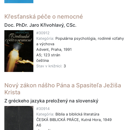
Křesťanská péče o nemocné
Doc. PhDr. Jaro Křivohlavý, CSc.
#30912
Kategória:
Populárna psychológia, rodinné vzťahy
a výchova
Advent, Praha, 1991
A5; 123 strán
čeština
Stav v knižnici:
3
Nový zákon nášho Pána a Spasiteľa Ježiša
Krista
Z gréckeho jazyka preložený na slovenský
#30914
Kategória:
Biblia a biblická literatúra
ČESKÁ BIBLICKÁ PRÁCE, Kutná Hora, 1949
A6