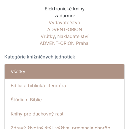
Elektronické knihy
zadarmo:
Vydavateľstvo
ADVENT-ORION
Vrútky
,
Nakladatelství
ADVENT-ORION Praha
.
Kategórie knižničných jednotiek
Všetky
Biblia a biblická literatúra
Štúdium Biblie
Knihy pre duchovný rast
Zdravý životný štýl, výživa, prevencia chorôb