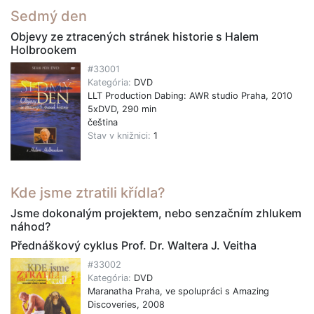
Sedmý den
Objevy ze ztracených stránek historie s Halem
Holbrookem
#33001
Kategória:
DVD
LLT Production Dabing: AWR studio Praha, 2010
5xDVD, 290 min
čeština
Stav v knižnici:
1
Kde jsme ztratili křídla?
Jsme dokonalým projektem, nebo senzačním zhlukem
náhod?
Přednáškový cyklus Prof. Dr. Waltera J. Veitha
#33002
Kategória:
DVD
Maranatha Praha, ve spolupráci s Amazing
Discoveries, 2008