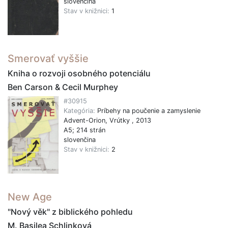
slovenčina
Stav v knižnici:
1
Smerovať vyššie
Kniha o rozvoji osobného potenciálu
Ben Carson & Cecil Murphey
#30915
Kategória:
Príbehy na poučenie a zamyslenie
Advent-Orion, Vrútky , 2013
A5; 214 strán
slovenčina
Stav v knižnici:
2
New Age
"Nový věk" z biblického pohledu
M. Basilea Schlinková