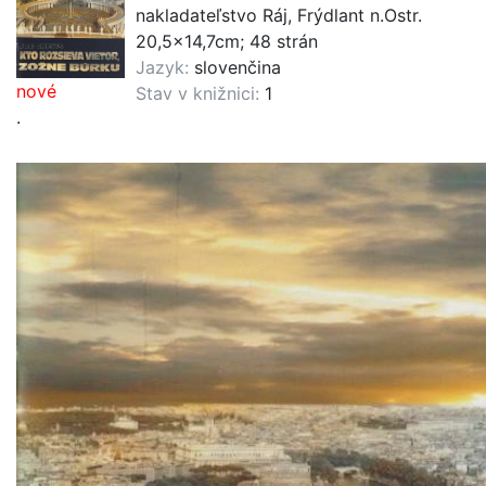
nakladateľstvo Ráj, Frýdlant n.Ostr.
20,5x14,7cm; 48 strán
Jazyk:
slovenčina
nové
Stav v knižnici:
1
.