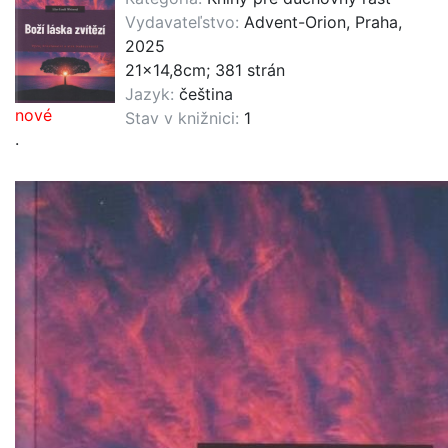
Vydavateľstvo:
Advent-Orion, Praha,
2025
21x14,8cm; 381 strán
Jazyk:
čeština
nové
Stav v knižnici:
1
.