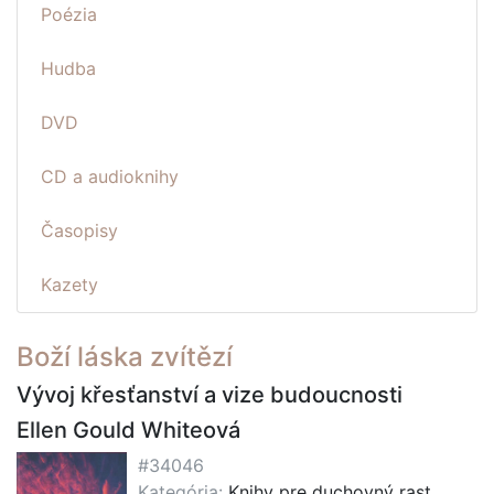
Poézia
Hudba
DVD
CD a audioknihy
Časopisy
Kazety
Boží láska zvítězí
Vývoj křesťanství a vize budoucnosti
Ellen Gould Whiteová
#34046
Kategória:
Knihy pre duchovný rast