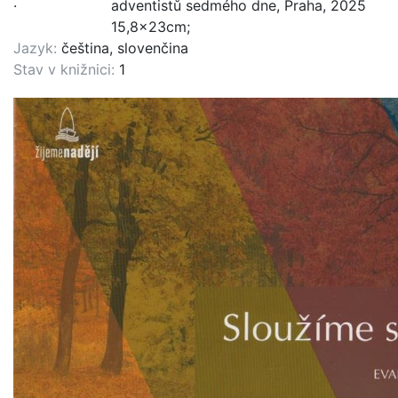
.
adventistů sedmého dne, Praha, 2025
15,8x23cm;
Jazyk:
čeština, slovenčina
Stav v knižnici:
1