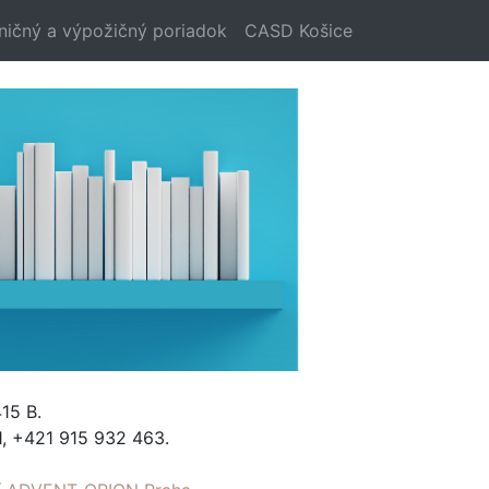
ničný a výpožičný poriadok
CASD Košice
15 B.
, +421 915 932 463.