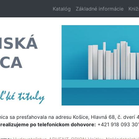
Katalóg
Základné informácie
Kniž
nica sa presťahovala na adresu Košice, Hlavná 68, č. dverí 4
e
realizujeme po telefonickom dohovore:
+421 918 093 301