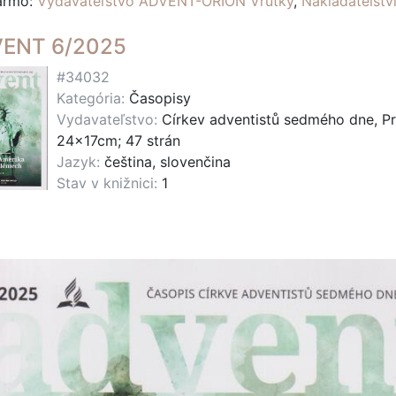
darmo:
Vydavateľstvo ADVENT-ORION Vrútky
,
Nakladatelst
ENT 6/2025
#34032
Kategória:
Časopisy
Vydavateľstvo:
Církev adventistů sedmého dne, P
24x17cm; 47 strán
Jazyk:
čeština, slovenčina
Stav v knižnici:
1