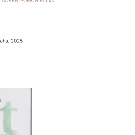
ví ADVENT-ORION Praha
.
raha, 2025