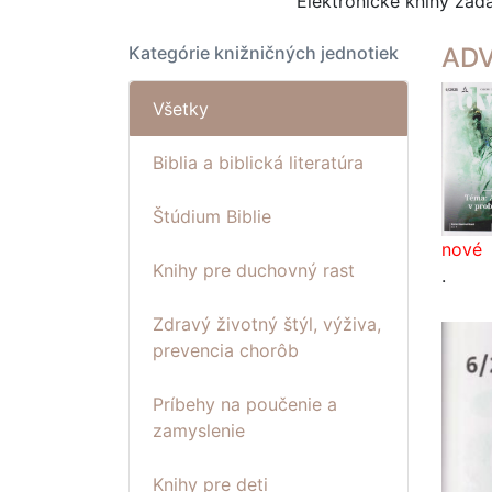
Elektronické knihy za
Kategórie knižničných jednotiek
ADV
Všetky
Biblia a biblická literatúra
Štúdium Biblie
nové
Knihy pre duchovný rast
.
Zdravý životný štýl, výživa,
prevencia chorôb
Príbehy na poučenie a
zamyslenie
Knihy pre deti