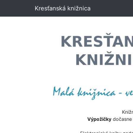
Kresťanská knižnica
Kniž
Výpožičky
dočasn