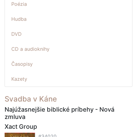
Poézia
Hudba
DVD
CD a audioknihy
Časopisy
Kazety
Svadba v Káne
Najúžasnejšie biblické príbehy - Nová
zmluva
Xact Group
#34020