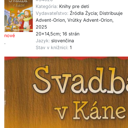
Kategória:
Knihy pre deti
Vydavateľstvo:
Źródla Życia; Distribuuje
Advent-Orion, Vrútky Advent-Orion,
2025
20x14,5cm; 16 strán
nové
Jazyk:
slovenčina
.
Stav v knižnici:
1