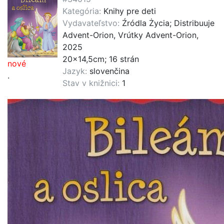
Kategória:
Knihy pre deti
Vydavateľstvo:
Źródla Życia; Distribuuje
Advent-Orion, Vrútky Advent-Orion,
2025
20x14,5cm; 16 strán
nové
Jazyk:
slovenčina
.
Stav v knižnici:
1