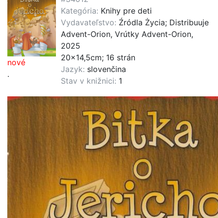
Kategória:
Knihy pre deti
Vydavateľstvo:
Źródla Życia; Distribuuje
Advent-Orion, Vrútky Advent-Orion,
2025
20x14,5cm; 16 strán
nové
Jazyk:
slovenčina
.
Stav v knižnici:
1