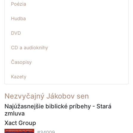
Poézia
Hudba
DVD
CD a audioknihy
Časopisy
Kazety
Nezvyčajný Jákobov sen
Najúžasnejšie biblické príbehy - Stará
zmluva
Xact Group
#34009