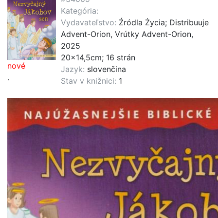
Kategória:
Vydavateľstvo:
Źródla Życia; Distribuuje
Advent-Orion, Vrútky Advent-Orion,
2025
20x14,5cm; 16 strán
nové
Jazyk:
slovenčina
.
Stav v knižnici:
1