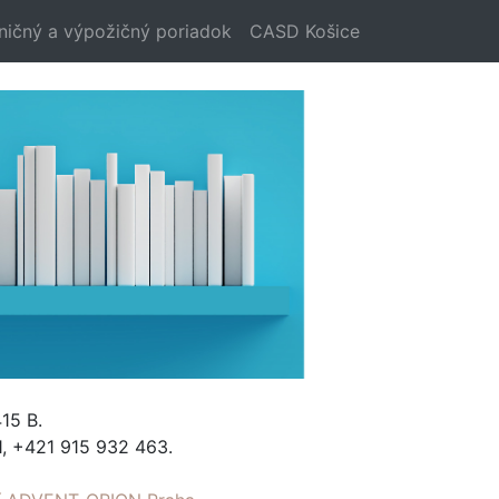
ničný a výpožičný poriadok
CASD Košice
15 B.
, +421 915 932 463.