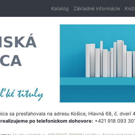
Katalóg
Základné informácie
Kniž
nica sa presťahovala na adresu Košice, Hlavná 68, č. dverí 4
e
realizujeme po telefonickom dohovore:
+421 918 093 301