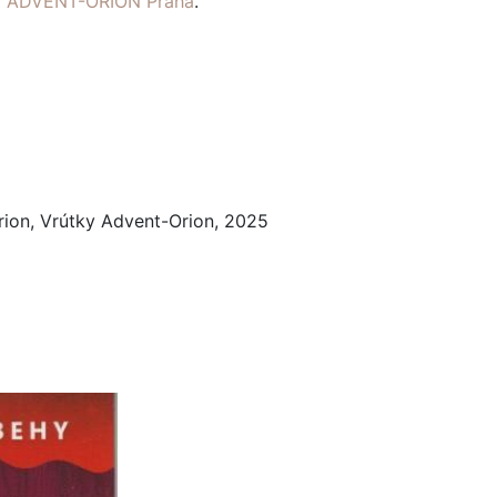
ví ADVENT-ORION Praha
.
rion, Vrútky Advent-Orion, 2025