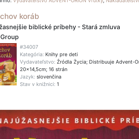
darmo:
Vydavateľstvo ADVENT-ORION Vrútky
,
Nakladatelst
chov koráb
žasnejšie biblické príbehy - Stará zmluva
 Group
#34007
Kategória:
Knihy pre deti
Vydavateľstvo:
Źródla Życia; Distribuuje Advent-O
20x14,5cm; 16 strán
Jazyk:
slovenčina
Stav v knižnici:
1