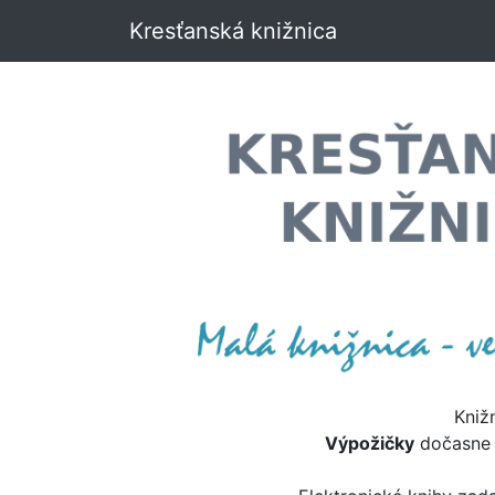
Kresťanská knižnica
Kniž
Výpožičky
dočasn