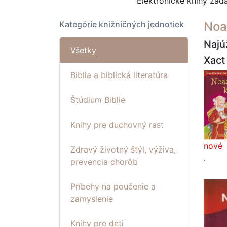
Elektronické knihy za
Kategórie knižničných jednotiek
Noa
Najú
Všetky
Xact
Biblia a biblická literatúra
Štúdium Biblie
Knihy pre duchovný rast
nové
Zdravý životný štýl, výživa,
.
prevencia chorôb
Príbehy na poučenie a
zamyslenie
Knihy pre deti