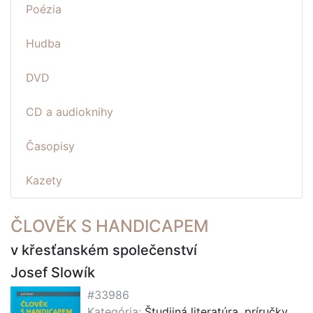
Poézia
Hudba
DVD
CD a audioknihy
Časopisy
Kazety
ČLOVĚK S HANDICAPEM
v křesťanském společenství
Josef Slowík
#33986
Kategória:
Študijná literatúra, príručky,