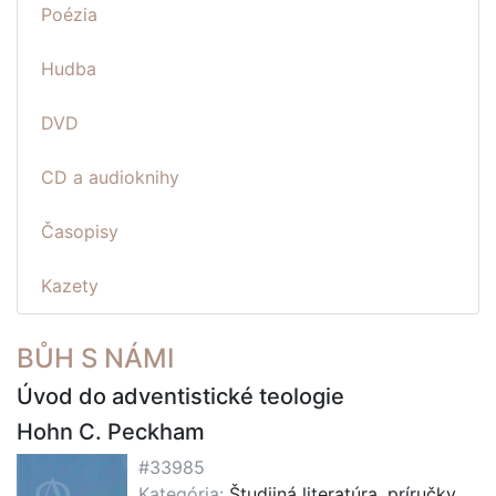
Poézia
Hudba
DVD
CD a audioknihy
Časopisy
Kazety
BŮH S NÁMI
Úvod do adventistické teologie
Hohn C. Peckham
#33985
Kategória:
Študijná literatúra, príručky,