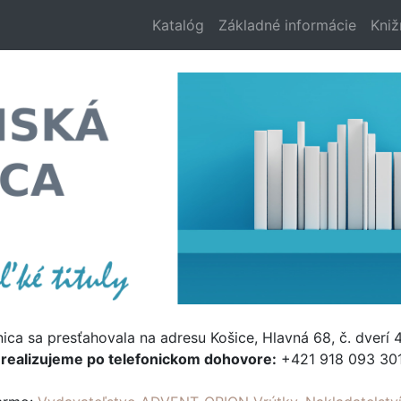
Katalóg
Základné informácie
Kniž
nica sa presťahovala na adresu Košice, Hlavná 68, č. dverí 4
e
realizujeme po telefonickom dohovore:
+421 918 093 301