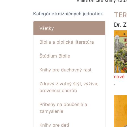
Elektronické knihy za
Kategórie knižničných jednotiek
TE
Dr. 
Všetky
Biblia a biblická literatúra
Štúdium Biblie
Knihy pre duchovný rast
nové
.
Zdravý životný štýl, výživa,
prevencia chorôb
Príbehy na poučenie a
zamyslenie
Knihy pre deti