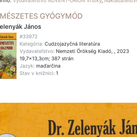
darmo:
Vydavateľstvo ADVENT-ORION Vrútky
,
Nakladatelst
RMÉSZETES GYÓGYMÓD
Zelenyák János
#33972
Kategória:
Cudzojazyčná literatúra
Vydavateľstvo:
Nemzeti Örökség Kiadó, , 2023
19,7x13,3cm; 387 strán
Jazyk:
maďarčina
Stav v knižnici:
1