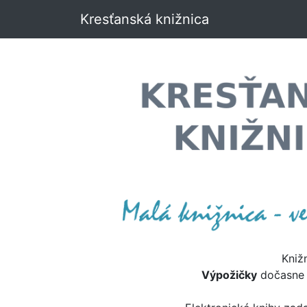
Kresťanská knižnica
Kniž
Výpožičky
dočasn