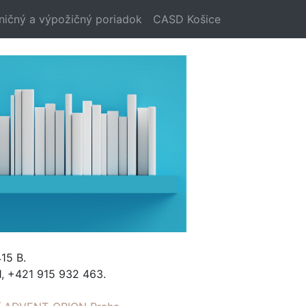
ničný a výpožičný poriadok
CASD Košice
15 B.
, +421 915 932 463.