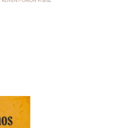
ví ADVENT-ORION Praha
.