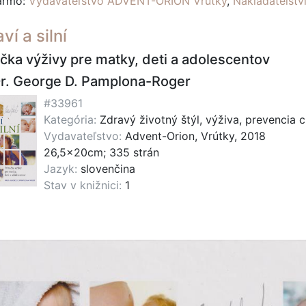
darmo:
Vydavateľstvo ADVENT-ORION Vrútky
,
Nakladatelst
ví a silní
učka výživy pre matky, deti a adolescentov
. George D. Pamplona-Roger
#33961
Kategória:
Zdravý životný štýl, výživa, prevencia 
Vydavateľstvo:
Advent-Orion, Vrútky, 2018
26,5x20cm; 335 strán
Jazyk:
slovenčina
Stav v knižnici:
1