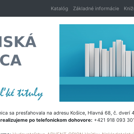
Katalóg
Základné informácie
Kniž
nica sa presťahovala na adresu Košice, Hlavná 68, č. dverí 4
e
realizujeme po telefonickom dohovore:
+421 918 093 301