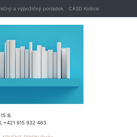
ničný a výpožičný poriadok
CASD Košice
15 B.
, +421 915 932 463.