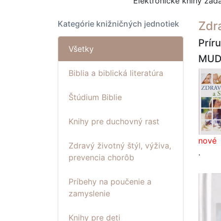
Elektronické knihy za
Kategórie knižničných jednotiek
Zdra
Prír
Všetky
MUDr
Biblia a biblická literatúra
Štúdium Biblie
Knihy pre duchovný rast
nové
Zdravý životný štýl, výživa,
.
prevencia chorôb
Príbehy na poučenie a
zamyslenie
Knihy pre deti