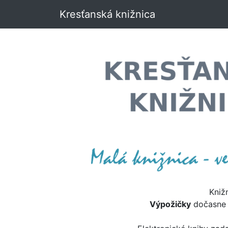
Kresťanská knižnica
Kniž
Výpožičky
dočasn