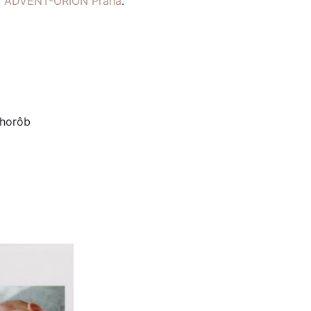
ví ADVENT-ORION Praha
.
chorôb