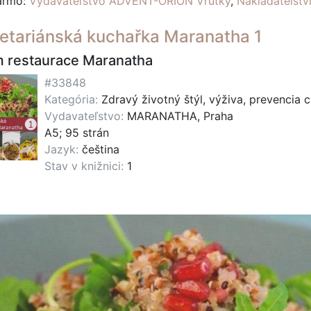
darmo:
Vydavateľstvo ADVENT-ORION Vrútky
,
Nakladatelst
etariánská kuchařka Maranatha 1
 restaurace Maranatha
#33848
Kategória:
Zdravý životný štýl, výživa, prevencia 
Vydavateľstvo:
MARANATHA, Praha
A5; 95 strán
Jazyk:
čeština
Stav v knižnici:
1