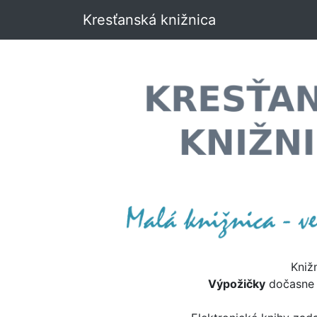
Kresťanská knižnica
Kniž
Výpožičky
dočasn