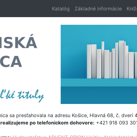
Katalóg
Základné informácie
Kniž
nica sa presťahovala na adresu Košice, Hlavná 68, č. dverí 4
e
realizujeme po telefonickom dohovore:
+421 918 093 301