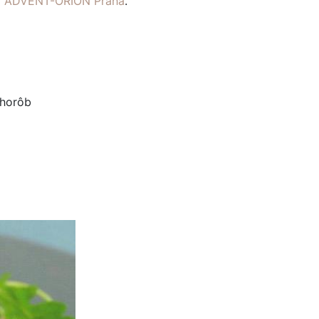
ví ADVENT-ORION Praha
.
chorôb