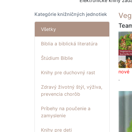
Elektronické knihy za
Kategórie knižničných jednotiek
Veg
Team
Všetky
Biblia a biblická literatúra
Štúdium Biblie
nové
Knihy pre duchovný rast
.
Zdravý životný štýl, výživa,
prevencia chorôb
Príbehy na poučenie a
zamyslenie
Knihy pre deti