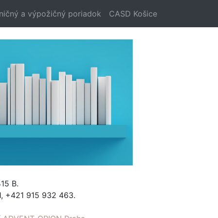
ničný a výpožičný poriadok
CASD Košice
15 B.
, +421 915 932 463.