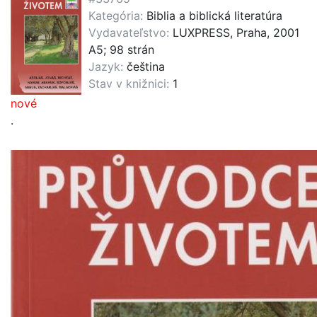
Kategória:
Biblia a biblická literatúra
Vydavateľstvo:
LUXPRESS, Praha, 2001
A5; 98 strán
Jazyk:
čeština
Stav v knižnici:
1
nové
.