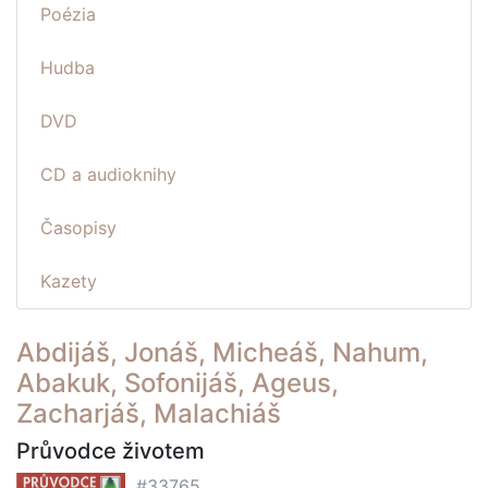
Poézia
Hudba
DVD
CD a audioknihy
Časopisy
Kazety
Abdijáš, Jonáš, Micheáš, Nahum,
Abakuk, Sofonijáš, Ageus,
Zacharjáš, Malachiáš
Průvodce životem
#33765