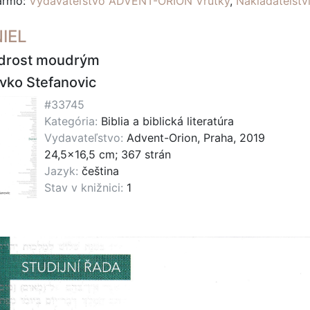
darmo:
Vydavateľstvo ADVENT-ORION Vrútky
,
Nakladatelst
IEL
drost moudrým
vko Stefanovic
#33745
Kategória:
Biblia a biblická literatúra
Vydavateľstvo:
Advent-Orion, Praha, 2019
24,5x16,5 cm; 367 strán
Jazyk:
čeština
Stav v knižnici:
1