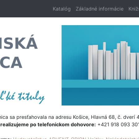
Katalóg
Základné informácie
Kniž
nica sa presťahovala na adresu Košice, Hlavná 68, č. dverí 4
e
realizujeme po telefonickom dohovore:
+421 918 093 301