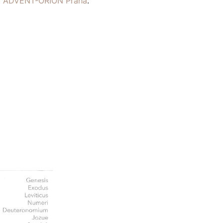
ví ADVENT-ORION Praha
.