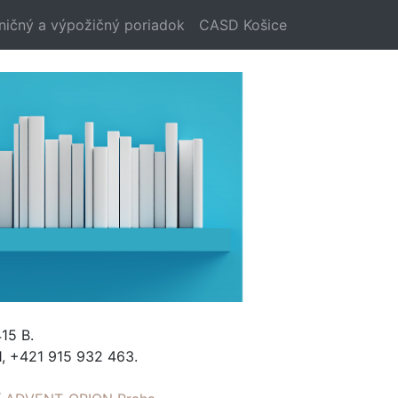
ničný a výpožičný poriadok
CASD Košice
15 B.
, +421 915 932 463.