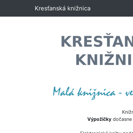
Kresťanská knižnica
Kniž
Výpožičky
dočasn