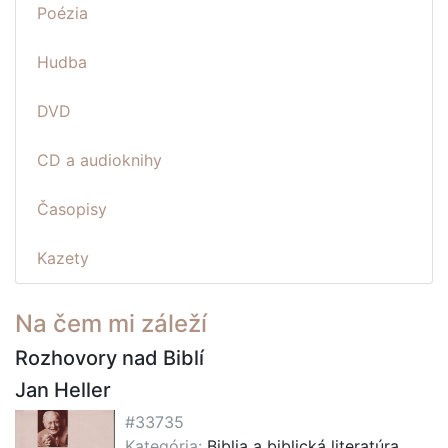
Poézia
Hudba
DVD
CD a audioknihy
Časopisy
Kazety
Na čem mi záleží
Rozhovory nad Biblí
Jan Heller
#33735
Kategória:
Biblia a biblická literatúra