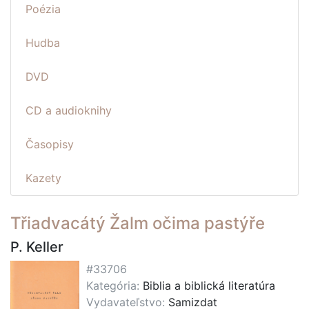
Poézia
Hudba
DVD
CD a audioknihy
Časopisy
Kazety
Třiadvacátý Žalm očima pastýře
P. Keller
#33706
Kategória:
Biblia a biblická literatúra
Vydavateľstvo:
Samizdat