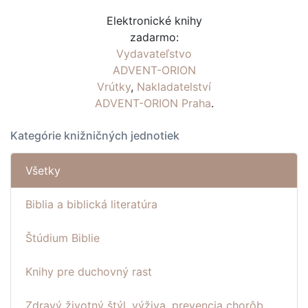
Elektronické knihy
zadarmo:
Vydavateľstvo
ADVENT-ORION
Vrútky
,
Nakladatelství
ADVENT-ORION Praha
.
Kategórie knižničných jednotiek
Všetky
Biblia a biblická literatúra
Štúdium Biblie
Knihy pre duchovný rast
Zdravý životný štýl, výživa, prevencia chorôb