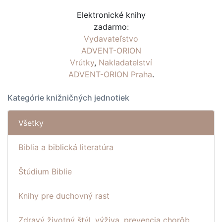
Elektronické knihy
zadarmo:
Vydavateľstvo
ADVENT-ORION
Vrútky
,
Nakladatelství
ADVENT-ORION Praha
.
Kategórie knižničných jednotiek
Všetky
Biblia a biblická literatúra
Štúdium Biblie
Knihy pre duchovný rast
Zdravý životný štýl, výživa, prevencia chorôb