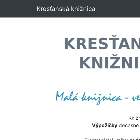
Kresťanská knižnica
Kniž
Výpožičky
dočasn