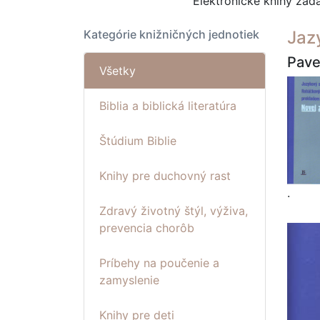
Elektronické knihy za
Kategórie knižničných jednotiek
Jaz
Pave
Všetky
Biblia a biblická literatúra
Štúdium Biblie
Knihy pre duchovný rast
.
Zdravý životný štýl, výživa,
prevencia chorôb
Príbehy na poučenie a
zamyslenie
Knihy pre deti