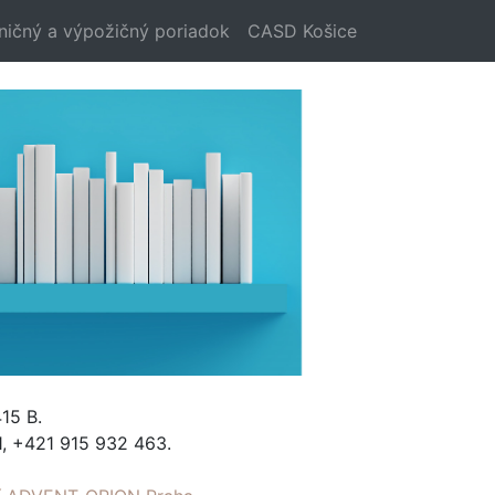
ničný a výpožičný poriadok
CASD Košice
15 B.
, +421 915 932 463.