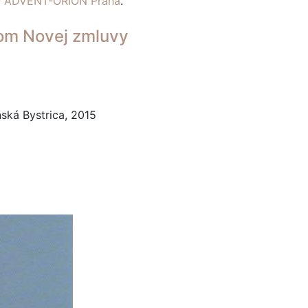
ví ADVENT-ORION Praha
.
om Novej zmluvy
ská Bystrica, 2015