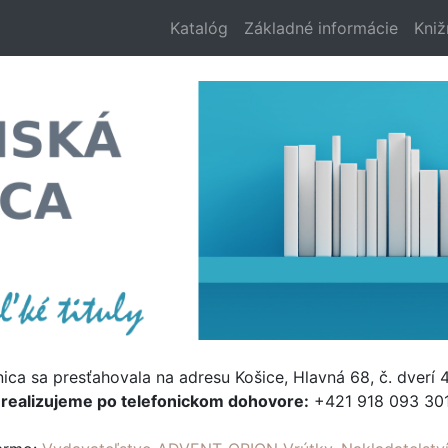
Katalóg
Základné informácie
Kniž
nica sa presťahovala na adresu Košice, Hlavná 68, č. dverí 4
e
realizujeme po telefonickom dohovore:
+421 918 093 301