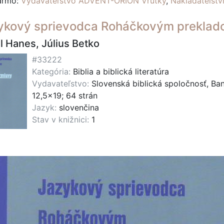
darmo:
Vydavateľstvo ADVENT-ORION Vrútky
,
Nakladatelst
ykový sprievodca Roháčkovým preklad
l Hanes, Július Betko
#33222
Kategória:
Biblia a biblická literatúra
Vydavateľstvo:
Slovenská biblická spoločnosť, Ban
12,5x19; 64 strán
Jazyk:
slovenčina
Stav v knižnici:
1